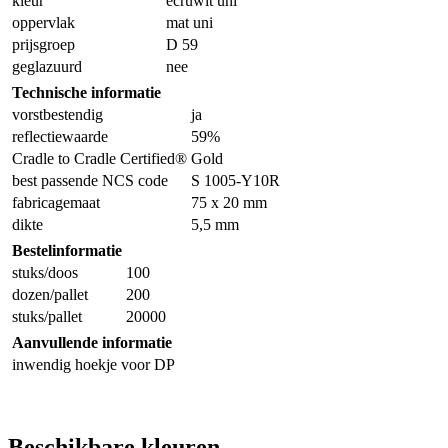
kleur
ecruwit uni
oppervlak
mat uni
prijsgroep
D 59
geglazuurd
nee
Technische informatie
vorstbestendig
ja
reflectiewaarde
59%
Cradle to Cradle Certified®
Gold
best passende NCS code
S 1005-Y10R
fabricagemaat
75 x 20 mm
dikte
5,5 mm
Bestelinformatie
stuks/doos
100
dozen/pallet
200
stuks/pallet
20000
Aanvullende informatie
inwendig hoekje voor DP
Beschikbare kleuren