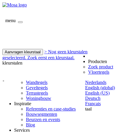
menu
> Nog geen kleurstalen
Aanvragen kleurstaal
geselecteerd. Zoek eerst een kleurstaal.
Producten
kleurstalen
Zoek product
Vloertegels
-
Wandtegels
Nederlands
Geveltegels
English (global)
Terrastegels
English (US)
Woningbouw
Deutsch
Inspiratie
Français
Referenties en case-studies
taal
Bouwsegmenten
Beurzen en events
Blog
Services