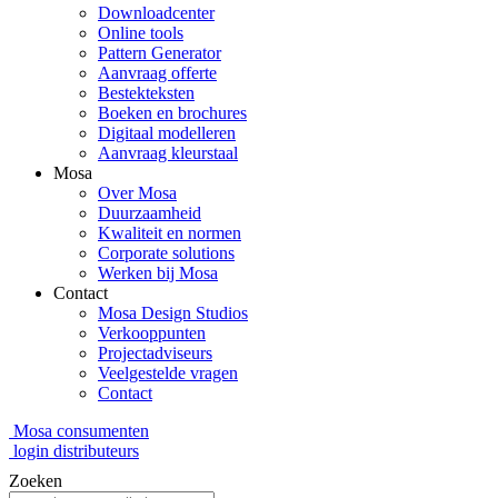
Downloadcenter
Online tools
Pattern Generator
Aanvraag offerte
Bestekteksten
Boeken en brochures
Digitaal modelleren
Aanvraag kleurstaal
Mosa
Over Mosa
Duurzaamheid
Kwaliteit en normen
Corporate solutions
Werken bij Mosa
Contact
Mosa Design Studios
Verkooppunten
Projectadviseurs
Veelgestelde vragen
Contact
Mosa consumenten
login distributeurs
Zoeken