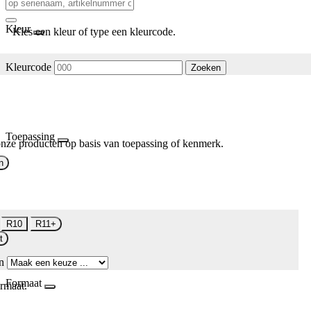
Kleur
Kies een kleur of type een kleurcode.
Kleurcode
Zoeken
Toepassing
nze producten op basis van toepassing of kenmerk.
n
R10
R11+
t
n
Formaat
rmaat.