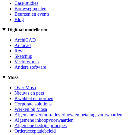
Case-studies
Bouwsegmenten
Beurzen en events
Blog
Digitaal modelleren
ArchiCAD
Autocad
Revit
Sketchup
Vectorworks
Andere software
Mosa
Over Mosa
Nieuws en pers
Kwaliteit en normen
Corporate solutions
Werken bij Mosa
Algemene verkoop-, leverings- en betalingsvoorwaarden
Algemene inkoopvoorwaarden
Algemene bedrijfsprincipes
Orderacceptatiebeleid