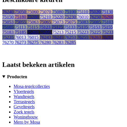
76240
75050
75060
75070
75080
75100
75110
75120
75130
75150
75180
75200
75210
75220
75230
76010
76250
76260
75053
75055
75063
75065
75073
75075
75083
75085
75103
75105
75113
75115
75123
75125
75133
75135
75153
75155
75183
75185
75203
75205
75213
75215
75223
75225
75233
75235
76013
76015
76243
76245
76253
76255
76263
76265
76270
76273
76275
76280
76283
76285
Laatst bekeken artikelen
Producten
Mosa-tegelcollecties
Vloertegels
Wandtegels
Terrastegels
Geveltegels
Zoek tegels
Woningbouw
Mero by Mosa