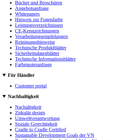
Bücher und Broschüren
Angebotsanfrage
Whitepapers
Hinweis zur Fugenfarbe
Leistungsverzeichnissen
CE-Kennzeichnungen
Verarbeitungsempfelungen
Reinigungshinweise
Technische Produktblätter
Sicherheitsdatenblätter
Technische Informationsblätter
Farbmusteranfrage
Für Händler
Customer portal
Nachhaltigkeit
Nachaltigkeit
Zirkulär design
Umweltverantwortung
Soziale Gerechtigkeit
Cradle to Cradle Certified
Sustainable Development Goals der VN