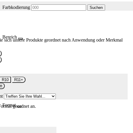
Farbkodierung
Suchen
Bereich
ie sich unsere Produkte geordnet nach Anwendung oder Merkmal
R10
R11+
tt
nt
Format
Format geordnet an.