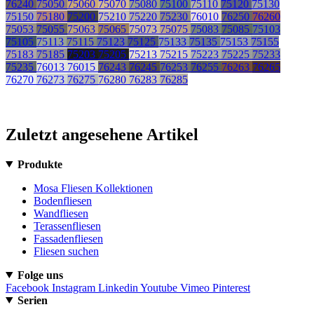
76240
75050
75060
75070
75080
75100
75110
75120
75130
75150
75180
75200
75210
75220
75230
76010
76250
76260
75053
75055
75063
75065
75073
75075
75083
75085
75103
75105
75113
75115
75123
75125
75133
75135
75153
75155
75183
75185
75203
75205
75213
75215
75223
75225
75233
75235
76013
76015
76243
76245
76253
76255
76263
76265
76270
76273
76275
76280
76283
76285
Zuletzt angesehene Artikel
Produkte
Mosa Fliesen Kollektionen
Bodenfliesen
Wandfliesen
Terassenfliesen
Fassadenfliesen
Fliesen suchen
Folge uns
Facebook
Instagram
Linkedin
Youtube
Vimeo
Pinterest
Serien