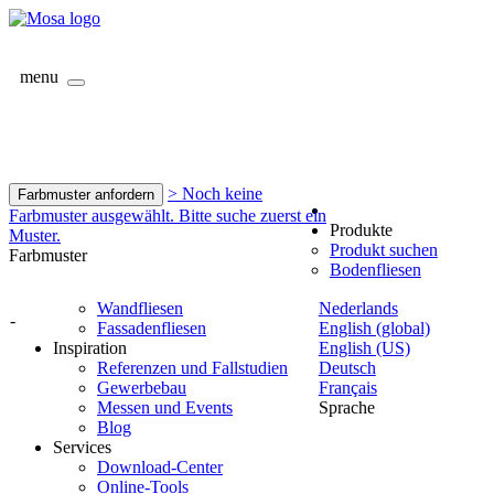
menu
> Noch keine
Farbmuster anfordern
Farbmuster ausgewählt. Bitte suche zuerst ein
Produkte
Muster.
Produkt suchen
Farbmuster
Bodenfliesen
Wandfliesen
Nederlands
-
Fassadenfliesen
English (global)
Inspiration
English (US)
Referenzen und Fallstudien
Deutsch
Gewerbebau
Français
Messen und Events
Sprache
Blog
Services
Download-Center
Online-Tools