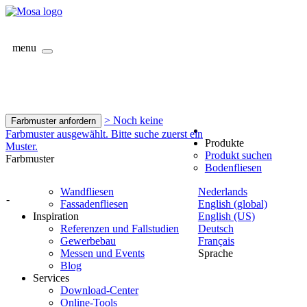
menu
> Noch keine
Farbmuster anfordern
Farbmuster ausgewählt. Bitte suche zuerst ein
Produkte
Muster.
Produkt suchen
Farbmuster
Bodenfliesen
Wandfliesen
Nederlands
-
Fassadenfliesen
English (global)
Inspiration
English (US)
Referenzen und Fallstudien
Deutsch
Gewerbebau
Français
Messen und Events
Sprache
Blog
Services
Download-Center
Online-Tools