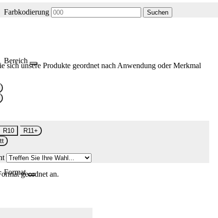
Farbkodierung
Suchen
Bereich
ie sich unsere Produkte geordnet nach Anwendung oder Merkmal
R10
R11+
tt
nt
Format
Format geordnet an.