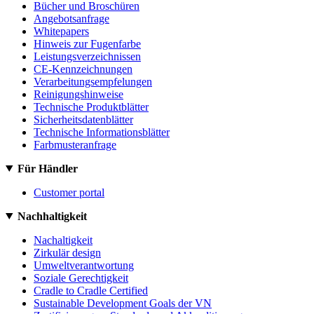
Bücher und Broschüren
Angebotsanfrage
Whitepapers
Hinweis zur Fugenfarbe
Leistungsverzeichnissen
CE-Kennzeichnungen
Verarbeitungsempfelungen
Reinigungshinweise
Technische Produktblätter
Sicherheitsdatenblätter
Technische Informationsblätter
Farbmusteranfrage
Für Händler
Customer portal
Nachhaltigkeit
Nachaltigkeit
Zirkulär design
Umweltverantwortung
Soziale Gerechtigkeit
Cradle to Cradle Certified
Sustainable Development Goals der VN