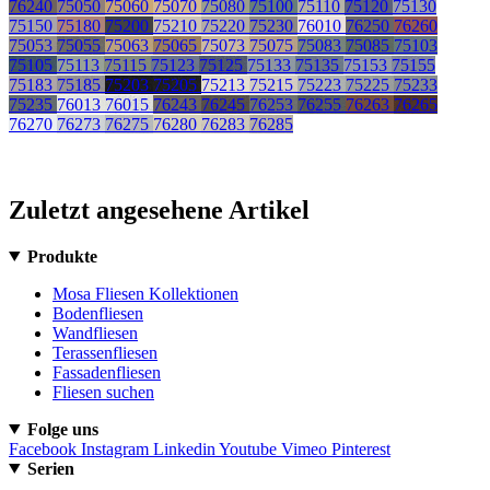
76240
75050
75060
75070
75080
75100
75110
75120
75130
75150
75180
75200
75210
75220
75230
76010
76250
76260
75053
75055
75063
75065
75073
75075
75083
75085
75103
75105
75113
75115
75123
75125
75133
75135
75153
75155
75183
75185
75203
75205
75213
75215
75223
75225
75233
75235
76013
76015
76243
76245
76253
76255
76263
76265
76270
76273
76275
76280
76283
76285
Zuletzt angesehene Artikel
Produkte
Mosa Fliesen Kollektionen
Bodenfliesen
Wandfliesen
Terassenfliesen
Fassadenfliesen
Fliesen suchen
Folge uns
Facebook
Instagram
Linkedin
Youtube
Vimeo
Pinterest
Serien