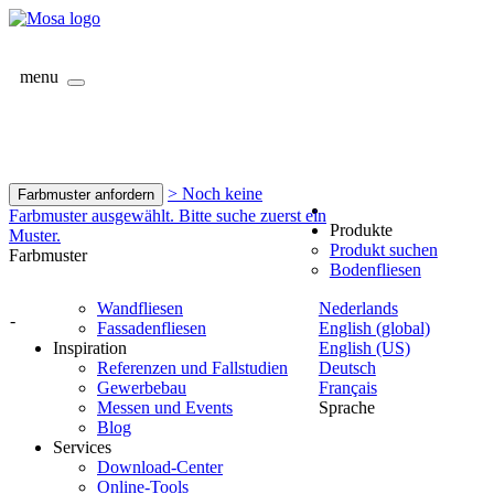
menu
> Noch keine
Farbmuster anfordern
Farbmuster ausgewählt. Bitte suche zuerst ein
Produkte
Muster.
Produkt suchen
Farbmuster
Bodenfliesen
Wandfliesen
Nederlands
-
Fassadenfliesen
English (global)
Inspiration
English (US)
Referenzen und Fallstudien
Deutsch
Gewerbebau
Français
Messen und Events
Sprache
Blog
Services
Download-Center
Online-Tools