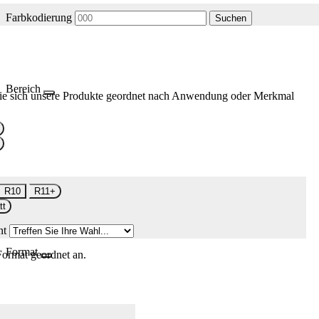
Farbkodierung
Suchen
Bereich
ie sich unsere Produkte geordnet nach Anwendung oder Merkmal
R10
R11+
tt
nt
Format
Format geordnet an.