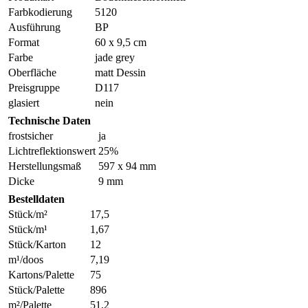
Farbkodierung
5120
Ausführung
BP
Format
60 x 9,5 cm
Farbe
jade grey
Oberfläche
matt Dessin
Preisgruppe
D117
glasiert
nein
Technische Daten
frostsicher
ja
Lichtreflektionswert
25%
Herstellungsmaß
597 x 94 mm
Dicke
9 mm
Bestelldaten
Stück/m²
17,5
Stück/m¹
1,67
Stück/Karton
12
m¹/doos
7,19
Kartons/Palette
75
Stück/Palette
896
m²/Palette
51,2