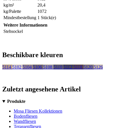
kg/m²
20,4
kg/Palette
1072
Mindestbestellung
1 Stück(e)
Weitere Informationen
Stehsockel
Beschikbare kleuren
5114
5102
5104
5106
5108
5110
5112
5118
5120
5126
Zuletzt angesehene Artikel
Produkte
Mosa Fliesen Kollektionen
Bodenfliesen
Wandfliesen
Terassenfliesen