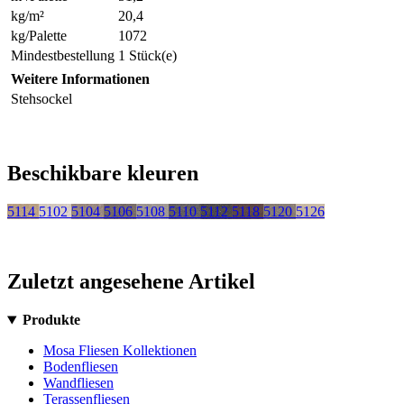
kg/m²
20,4
kg/Palette
1072
Mindestbestellung
1 Stück(e)
Weitere Informationen
Stehsockel
Beschikbare kleuren
5114
5102
5104
5106
5108
5110
5112
5118
5120
5126
Zuletzt angesehene Artikel
Produkte
Mosa Fliesen Kollektionen
Bodenfliesen
Wandfliesen
Terassenfliesen