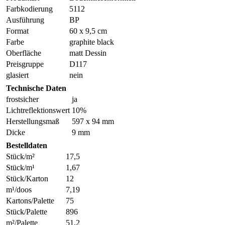
Farbkodierung
5112
Ausführung
BP
Format
60 x 9,5 cm
Farbe
graphite black
Oberfläche
matt Dessin
Preisgruppe
D117
glasiert
nein
Technische Daten
frostsicher
ja
Lichtreflektionswert
10%
Herstellungsmaß
597 x 94 mm
Dicke
9 mm
Bestelldaten
Stück/m²
17,5
Stück/m¹
1,67
Stück/Karton
12
m¹/doos
7,19
Kartons/Palette
75
Stück/Palette
896
m²/Palette
51,2