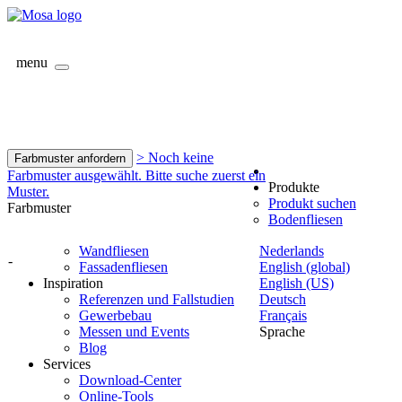
menu
> Noch keine
Farbmuster anfordern
Farbmuster ausgewählt. Bitte suche zuerst ein
Produkte
Muster.
Produkt suchen
Farbmuster
Bodenfliesen
Wandfliesen
Nederlands
-
Fassadenfliesen
English (global)
Inspiration
English (US)
Referenzen und Fallstudien
Deutsch
Gewerbebau
Français
Messen und Events
Sprache
Blog
Services
Download-Center
Online-Tools