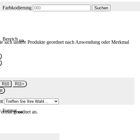
Farbkodierung
Suchen
Bereich
ie sich unsere Produkte geordnet nach Anwendung oder Merkmal
R10
R11+
tt
nt
Format
Format geordnet an.