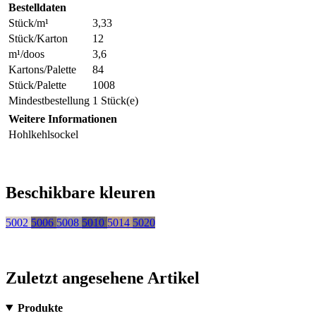
Bestelldaten
Stück/m¹
3,33
Stück/Karton
12
m¹/doos
3,6
Kartons/Palette
84
Stück/Palette
1008
Mindestbestellung
1 Stück(e)
Weitere Informationen
Hohlkehlsockel
Beschikbare kleuren
5002
5006
5008
5010
5014
5020
Zuletzt angesehene Artikel
Produkte