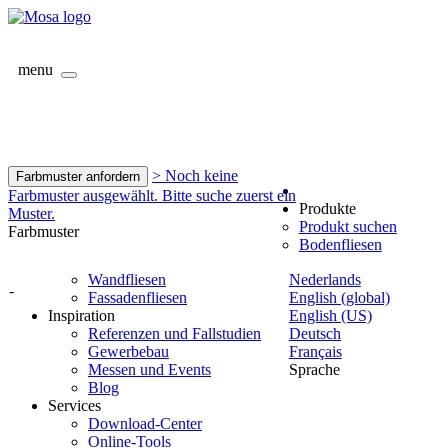
menu
> Noch keine
Farbmuster anfordern
Farbmuster ausgewählt. Bitte suche zuerst ein
Produkte
Muster.
Produkt suchen
Farbmuster
Bodenfliesen
Wandfliesen
Nederlands
-
Fassadenfliesen
English (global)
Inspiration
English (US)
Referenzen und Fallstudien
Deutsch
Gewerbebau
Français
Messen und Events
Sprache
Blog
Services
Download-Center
Online-Tools