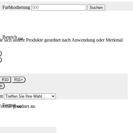
Farbkodierung
Suchen
Bereich
ie sich unsere Produkte geordnet nach Anwendung oder Merkmal
R10
R11+
tt
nt
Format
Format geordnet an.