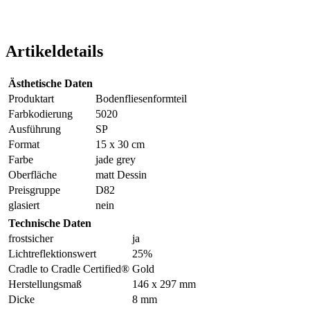
Artikeldetails
Ästhetische Daten
Produktart
Bodenfliesenformteil
Farbkodierung
5020
Ausführung
SP
Format
15 x 30 cm
Farbe
jade grey
Oberfläche
matt Dessin
Preisgruppe
D82
glasiert
nein
Technische Daten
frostsicher
ja
Lichtreflektionswert
25%
Cradle to Cradle Certified®
Gold
Herstellungsmaß
146 x 297 mm
Dicke
8 mm