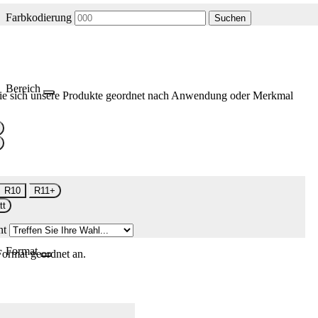
Farbkodierung
Suchen
Bereich
ie sich unsere Produkte geordnet nach Anwendung oder Merkmal
R10
R11+
tt
nt
Format
Format geordnet an.