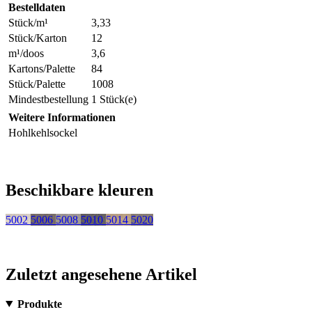
Bestelldaten
Stück/m¹
3,33
Stück/Karton
12
m¹/doos
3,6
Kartons/Palette
84
Stück/Palette
1008
Mindestbestellung
1 Stück(e)
Weitere Informationen
Hohlkehlsockel
Beschikbare kleuren
5002
5006
5008
5010
5014
5020
Zuletzt angesehene Artikel
Produkte