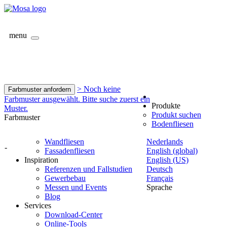
menu
> Noch keine
Farbmuster anfordern
Farbmuster ausgewählt. Bitte suche zuerst ein
Produkte
Muster.
Produkt suchen
Farbmuster
Bodenfliesen
Wandfliesen
Nederlands
-
Fassadenfliesen
English (global)
Inspiration
English (US)
Referenzen und Fallstudien
Deutsch
Gewerbebau
Français
Messen und Events
Sprache
Blog
Services
Download-Center
Online-Tools