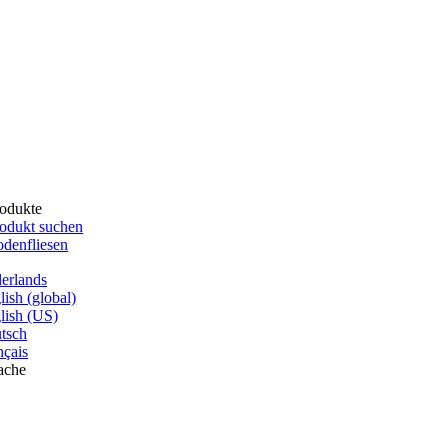
odukte
odukt suchen
denfliesen
erlands
lish (global)
lish (US)
tsch
nçais
ache