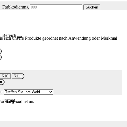
Farbkodierung
Suchen
Bereich
ie sich unsere Produkte geordnet nach Anwendung oder Merkmal
R10
R11+
tt
nt
Format
Format geordnet an.