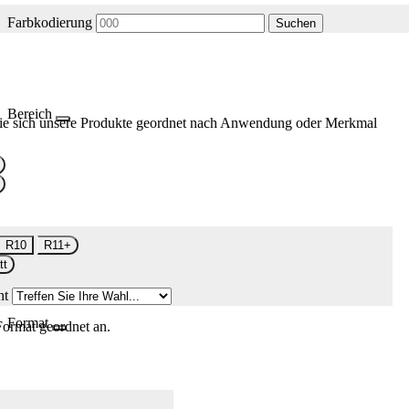
Farbkodierung
Suchen
Bereich
ie sich unsere Produkte geordnet nach Anwendung oder Merkmal
R10
R11+
tt
nt
Format
Format geordnet an.