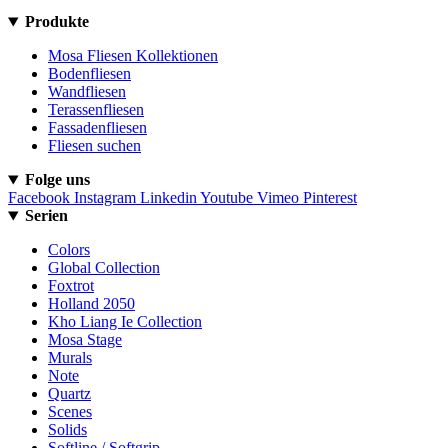
Produkte
Mosa Fliesen Kollektionen
Bodenfliesen
Wandfliesen
Terassenfliesen
Fassadenfliesen
Fliesen suchen
Folge uns
Facebook
Instagram
Linkedin
Youtube
Vimeo
Pinterest
Serien
Colors
Global Collection
Foxtrot
Holland 2050
Kho Liang Ie Collection
Mosa Stage
Murals
Note
Quartz
Scenes
Solids
Softline / Softgrip