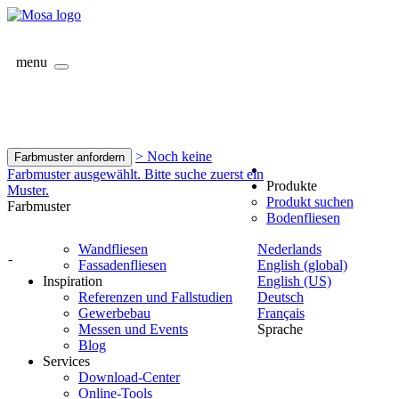
menu
> Noch keine
Farbmuster anfordern
Farbmuster ausgewählt. Bitte suche zuerst ein
Produkte
Muster.
Produkt suchen
Farbmuster
Bodenfliesen
Wandfliesen
Nederlands
-
Fassadenfliesen
English (global)
Inspiration
English (US)
Referenzen und Fallstudien
Deutsch
Gewerbebau
Français
Messen und Events
Sprache
Blog
Services
Download-Center
Online-Tools