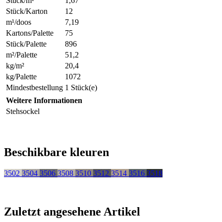
Stück/m¹
1,67
Stück/Karton
12
m¹/doos
7,19
Kartons/Palette
75
Stück/Palette
896
m²/Palette
51,2
kg/m²
20,4
kg/Palette
1072
Mindestbestellung
1 Stück(e)
Weitere Informationen
Stehsockel
Beschikbare kleuren
3502
3504
3506
3508
3510
3512
3514
3516
3518
Zuletzt angesehene Artikel