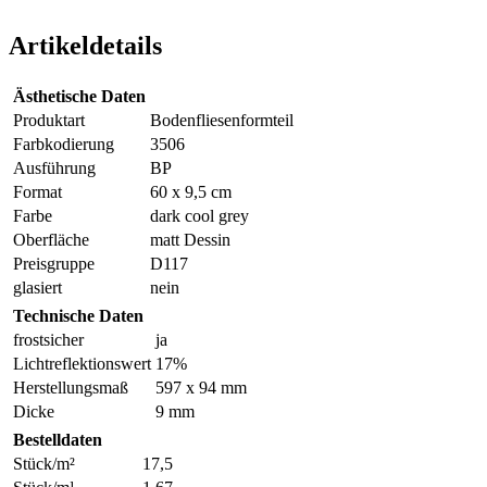
Artikeldetails
Ästhetische Daten
Produktart
Bodenfliesenformteil
Farbkodierung
3506
Ausführung
BP
Format
60 x 9,5 cm
Farbe
dark cool grey
Oberfläche
matt Dessin
Preisgruppe
D117
glasiert
nein
Technische Daten
frostsicher
ja
Lichtreflektionswert
17%
Herstellungsmaß
597 x 94 mm
Dicke
9 mm
Bestelldaten
Stück/m²
17,5