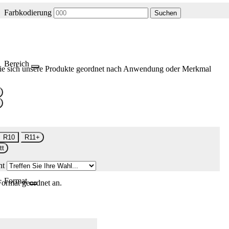
Farbkodierung
Suchen
Bereich
ie sich unsere Produkte geordnet nach Anwendung oder Merkmal
R10
R11+
tt
nt
Format
Format geordnet an.