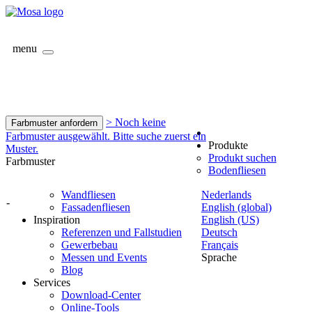
menu
> Noch keine
Farbmuster anfordern
Farbmuster ausgewählt. Bitte suche zuerst ein
Produkte
Muster.
Produkt suchen
Farbmuster
Bodenfliesen
Wandfliesen
Nederlands
-
Fassadenfliesen
English (global)
Inspiration
English (US)
Referenzen und Fallstudien
Deutsch
Gewerbebau
Français
Messen und Events
Sprache
Blog
Services
Download-Center
Online-Tools