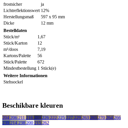
frostsicher
ja
Lichtreflektionswert
12%
Herstellungsmaß
597 x 95 mm
Dicke
12 mm
Bestelldaten
Stück/m¹
1,67
Stück/Karton
12
m¹/doos
7,19
Kartons/Palette
56
Stück/Palette
672
Mindestbestellung
1 Stück(e)
Weitere Informationen
Stehsockel
Beschikbare kleuren
204
206
211
216
203
226
222
225
227
229
263
265
270
264
266
239
214
238
200
215
262