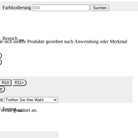
Farbkodierung
Suchen
Bereich
ie sich unsere Produkte geordnet nach Anwendung oder Merkmal
R10
R11+
tt
nt
Format
Format geordnet an.