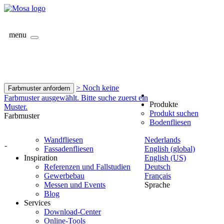
menu
> Noch keine
Farbmuster anfordern
Farbmuster ausgewählt. Bitte suche zuerst ein
Produkte
Muster.
Produkt suchen
Farbmuster
Bodenfliesen
Wandfliesen
Nederlands
-
Fassadenfliesen
English (global)
Inspiration
English (US)
Referenzen und Fallstudien
Deutsch
Gewerbebau
Français
Messen und Events
Sprache
Blog
Services
Download-Center
Online-Tools