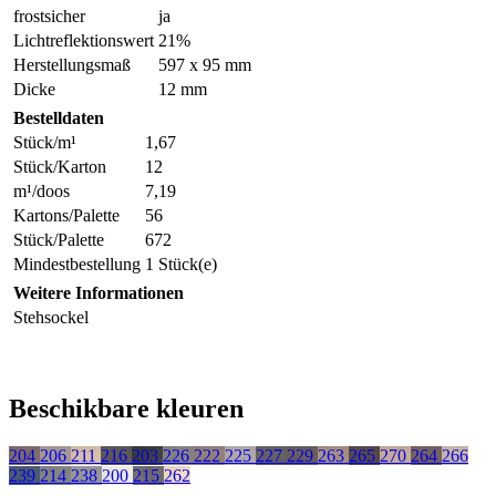
frostsicher
ja
Lichtreflektionswert
21%
Herstellungsmaß
597 x 95 mm
Dicke
12 mm
Bestelldaten
Stück/m¹
1,67
Stück/Karton
12
m¹/doos
7,19
Kartons/Palette
56
Stück/Palette
672
Mindestbestellung
1 Stück(e)
Weitere Informationen
Stehsockel
Beschikbare kleuren
204
206
211
216
203
226
222
225
227
229
263
265
270
264
266
239
214
238
200
215
262