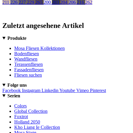
211
226
227
229
265
200
203
204
206
216
262
Zuletzt angesehene Artikel
Produkte
Mosa Fliesen Kollektionen
Bodenfliesen
Wandfliesen
Terassenfliesen
Fassadenfliesen
Fliesen suchen
Folge uns
Facebook
Instagram
Linkedin
Youtube
Vimeo
Pinterest
Serien
Colors
Global Collection
Foxtrot
Holland 2050
Kho Liang Ie Collection
Mosa Stage