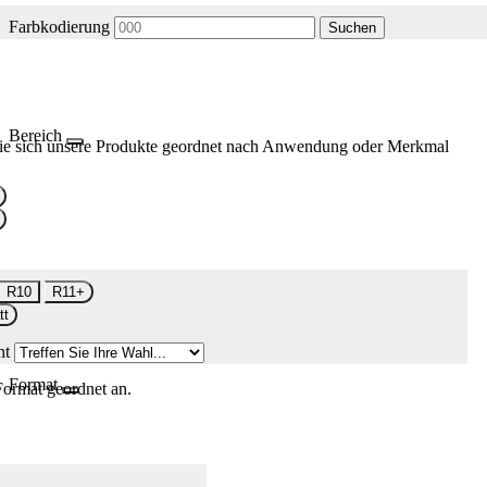
Farbkodierung
Suchen
Bereich
ie sich unsere Produkte geordnet nach Anwendung oder Merkmal
R10
R11+
tt
nt
Format
Format geordnet an.