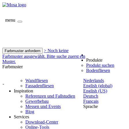
menu
> Noch keine
Farbmuster anfordern
Farbmuster ausgewählt. Bitte suche zuerst ein
Produkte
Muster.
Produkt suchen
Farbmuster
Bodenfliesen
Wandfliesen
Nederlands
-
Fassadenfliesen
English (global)
Inspiration
English (US)
Referenzen und Fallstudien
Deutsch
Gewerbebau
Français
Messen und Events
Sprache
Blog
Services
Download-Center
Online-Tools