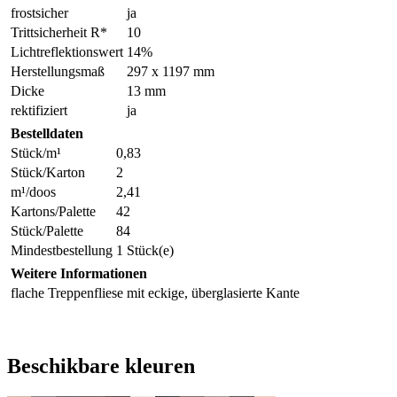
frostsicher
ja
Trittsicherheit R*
10
Lichtreflektionswert
14%
Herstellungsmaß
297 x 1197 mm
Dicke
13 mm
rektifiziert
ja
Bestelldaten
Stück/m¹
0,83
Stück/Karton
2
m¹/doos
2,41
Kartons/Palette
42
Stück/Palette
84
Mindestbestellung
1 Stück(e)
Weitere Informationen
flache Treppenfliese mit eckige, überglasierte Kante
Beschikbare kleuren