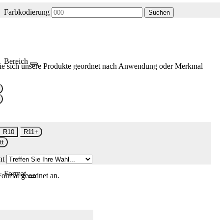
Farbkodierung
Suchen
Bereich
ie sich unsere Produkte geordnet nach Anwendung oder Merkmal
R10
R11+
tt
nt
Format
Format geordnet an.