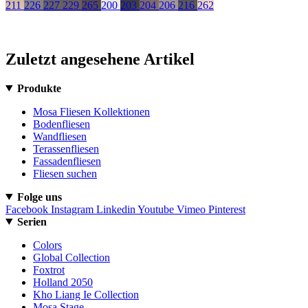
211
226
227
229
265
200
203
204
206
216
262
Zuletzt angesehene Artikel
Produkte
Mosa Fliesen Kollektionen
Bodenfliesen
Wandfliesen
Terassenfliesen
Fassadenfliesen
Fliesen suchen
Folge uns
Facebook
Instagram
Linkedin
Youtube
Vimeo
Pinterest
Serien
Colors
Global Collection
Foxtrot
Holland 2050
Kho Liang Ie Collection
Mosa Stage