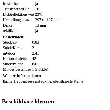
frostsicher
ja
Trittsicherheit R*
10
Lichtreflektionswert
23%
Herstellungsmaß
297 x 1197 mm
Dicke
13 mm
rektifiziert
ja
Bestelldaten
Stück/m¹
0,83
Stück/Karton
2
m¹/doos
2,41
Kartons/Palette
42
Stück/Palette
84
Mindestbestellung
1 Stück(e)
Weitere Informationen
flache Treppenfliese mit eckige, überglasierte Kante
Beschikbare kleuren