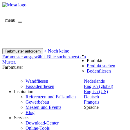
menu
> Noch keine
Farbmuster anfordern
Farbmuster ausgewählt. Bitte suche zuerst ein
Produkte
Muster.
Produkt suchen
Farbmuster
Bodenfliesen
Wandfliesen
Nederlands
-
Fassadenfliesen
English (global)
Inspiration
English (US)
Referenzen und Fallstudien
Deutsch
Gewerbebau
Français
Messen und Events
Sprache
Blog
Services
Download-Center
Online-Tools