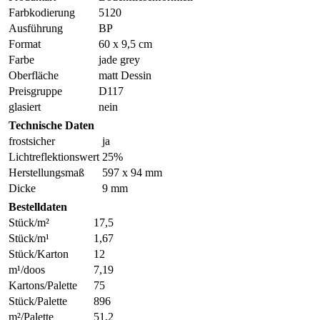
Farbkodierung
5120
Ausführung
BP
Format
60 x 9,5 cm
Farbe
jade grey
Oberfläche
matt Dessin
Preisgruppe
D117
glasiert
nein
Technische Daten
frostsicher
ja
Lichtreflektionswert
25%
Herstellungsmaß
597 x 94 mm
Dicke
9 mm
Bestelldaten
Stück/m²
17,5
Stück/m¹
1,67
Stück/Karton
12
m¹/doos
7,19
Kartons/Palette
75
Stück/Palette
896
m²/Palette
51,2