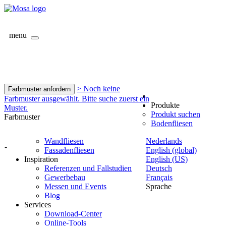
menu
> Noch keine
Farbmuster anfordern
Farbmuster ausgewählt. Bitte suche zuerst ein
Produkte
Muster.
Produkt suchen
Farbmuster
Bodenfliesen
Wandfliesen
Nederlands
-
Fassadenfliesen
English (global)
Inspiration
English (US)
Referenzen und Fallstudien
Deutsch
Gewerbebau
Français
Messen und Events
Sprache
Blog
Services
Download-Center
Online-Tools