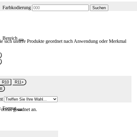
Farbkodierung
Suchen
Bereich
ie sich unsere Produkte geordnet nach Anwendung oder Merkmal
R10
R11+
tt
nt
Format
Format geordnet an.