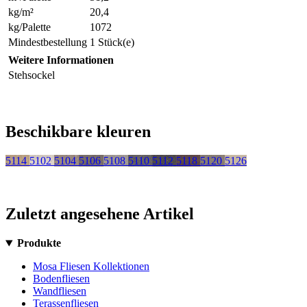
kg/m²
20,4
kg/Palette
1072
Mindestbestellung
1 Stück(e)
Weitere Informationen
Stehsockel
Beschikbare kleuren
5114
5102
5104
5106
5108
5110
5112
5118
5120
5126
Zuletzt angesehene Artikel
Produkte
Mosa Fliesen Kollektionen
Bodenfliesen
Wandfliesen
Terassenfliesen