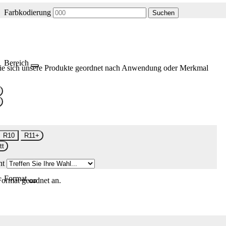
Farbkodierung
Suchen
Bereich
ie sich unsere Produkte geordnet nach Anwendung oder Merkmal
R10
R11+
tt
nt
Format
Format geordnet an.