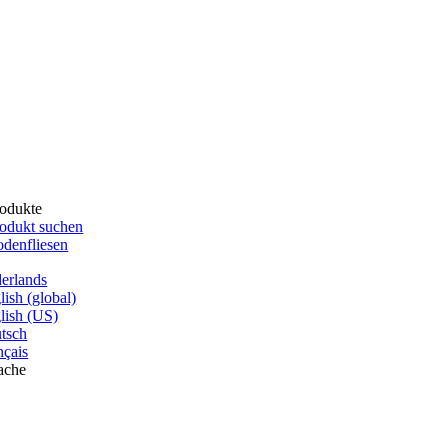
odukte
odukt suchen
denfliesen
erlands
lish (global)
lish (US)
tsch
nçais
ache