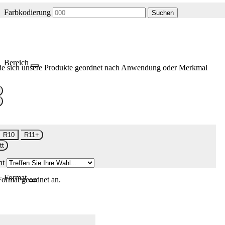
Farbkodierung
Suchen
Bereich
ie sich unsere Produkte geordnet nach Anwendung oder Merkmal
R10
R11+
tt
nt
Format
Format geordnet an.