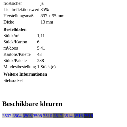
frostsicher
ja
Lichtreflektionswert
35%
Herstellungsmaß
897 x 95 mm
Dicke
13 mm
Bestelldaten
Stück/m¹
1,11
Stück/Karton
6
m¹/doos
5,41
Kartons/Palette
48
Stück/Palette
288
Mindestbestellung
1 Stück(e)
Weitere Informationen
Stehsockel
Beschikbare kleuren
3502
3504
3506
3508
3510
3512
3514
3516
3518