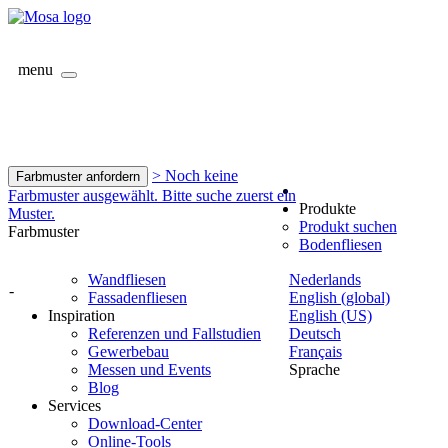
menu
> Noch keine
Farbmuster anfordern
Farbmuster ausgewählt. Bitte suche zuerst ein
Produkte
Muster.
Produkt suchen
Farbmuster
Bodenfliesen
Wandfliesen
Nederlands
-
Fassadenfliesen
English (global)
Inspiration
English (US)
Referenzen und Fallstudien
Deutsch
Gewerbebau
Français
Messen und Events
Sprache
Blog
Services
Download-Center
Online-Tools