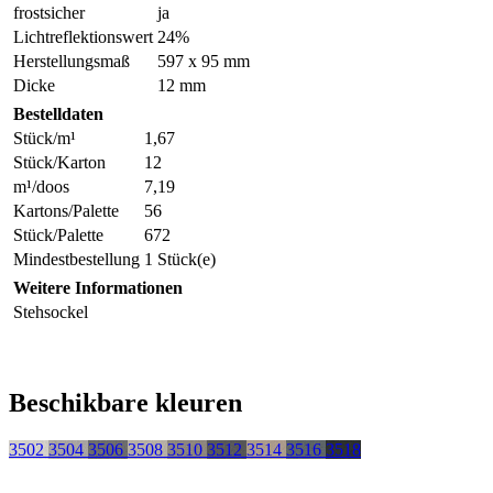
frostsicher
ja
Lichtreflektionswert
24%
Herstellungsmaß
597 x 95 mm
Dicke
12 mm
Bestelldaten
Stück/m¹
1,67
Stück/Karton
12
m¹/doos
7,19
Kartons/Palette
56
Stück/Palette
672
Mindestbestellung
1 Stück(e)
Weitere Informationen
Stehsockel
Beschikbare kleuren
3502
3504
3506
3508
3510
3512
3514
3516
3518