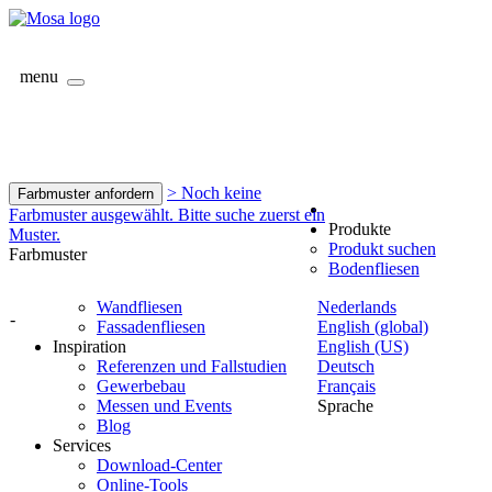
menu
> Noch keine
Farbmuster anfordern
Farbmuster ausgewählt. Bitte suche zuerst ein
Produkte
Muster.
Produkt suchen
Farbmuster
Bodenfliesen
Wandfliesen
Nederlands
-
Fassadenfliesen
English (global)
Inspiration
English (US)
Referenzen und Fallstudien
Deutsch
Gewerbebau
Français
Messen und Events
Sprache
Blog
Services
Download-Center
Online-Tools