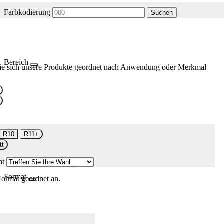
Farbkodierung
Suchen
Bereich
ie sich unsere Produkte geordnet nach Anwendung oder Merkmal
R10
R11+
tt
nt
Format
Format geordnet an.