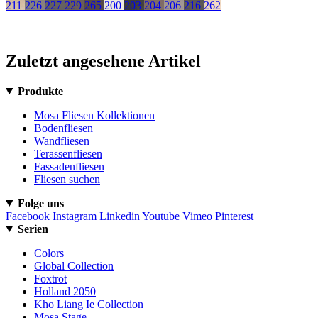
211
226
227
229
265
200
203
204
206
216
262
Zuletzt angesehene Artikel
Produkte
Mosa Fliesen Kollektionen
Bodenfliesen
Wandfliesen
Terassenfliesen
Fassadenfliesen
Fliesen suchen
Folge uns
Facebook
Instagram
Linkedin
Youtube
Vimeo
Pinterest
Serien
Colors
Global Collection
Foxtrot
Holland 2050
Kho Liang Ie Collection
Mosa Stage