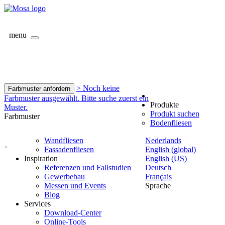
menu
> Noch keine
Farbmuster anfordern
Farbmuster ausgewählt. Bitte suche zuerst ein
Produkte
Muster.
Produkt suchen
Farbmuster
Bodenfliesen
Wandfliesen
Nederlands
-
Fassadenfliesen
English (global)
Inspiration
English (US)
Referenzen und Fallstudien
Deutsch
Gewerbebau
Français
Messen und Events
Sprache
Blog
Services
Download-Center
Online-Tools