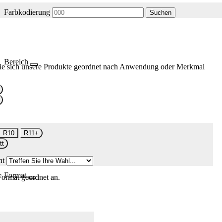
Farbkodierung
Suchen
Bereich
ie sich unsere Produkte geordnet nach Anwendung oder Merkmal
R10
R11+
tt
nt
Format
Format geordnet an.