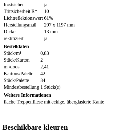
frostsicher
ja
Trittsicherheit R*
10
Lichtreflektionswert
61%
Herstellungsmaß
297 x 1197 mm
Dicke
13 mm
rektifiziert
ja
Bestelldaten
Stück/m¹
0,83
Stück/Karton
2
m¹/doos
2,41
Kartons/Palette
42
Stück/Palette
84
Mindestbestellung
1 Stück(e)
Weitere Informationen
flache Treppenfliese mit eckige, überglasierte Kante
Beschikbare kleuren