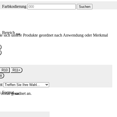
Farbkodierung
Suchen
Bereich
ie sich unsere Produkte geordnet nach Anwendung oder Merkmal
R10
R11+
tt
nt
Format
Format geordnet an.