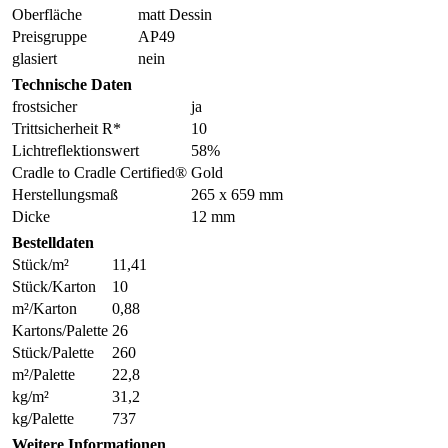
Oberfläche
matt Dessin
Preisgruppe
AP49
glasiert
nein
Technische Daten
frostsicher
ja
Trittsicherheit R*
10
Lichtreflektionswert
58%
Cradle to Cradle Certified®
Gold
Herstellungsmaß
265 x 659 mm
Dicke
12 mm
Bestelldaten
Stück/m²
11,41
Stück/Karton
10
m²/Karton
0,88
Kartons/Palette
26
Stück/Palette
260
m²/Palette
22,8
kg/m²
31,2
kg/Palette
737
Weitere Informationen