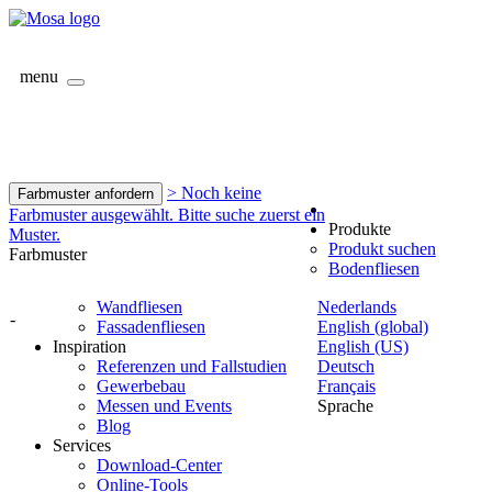
menu
> Noch keine
Farbmuster anfordern
Farbmuster ausgewählt. Bitte suche zuerst ein
Produkte
Muster.
Produkt suchen
Farbmuster
Bodenfliesen
Wandfliesen
Nederlands
-
Fassadenfliesen
English (global)
Inspiration
English (US)
Referenzen und Fallstudien
Deutsch
Gewerbebau
Français
Messen und Events
Sprache
Blog
Services
Download-Center
Online-Tools