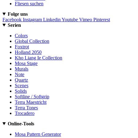
Fliesen suchen
Folge uns
Facebook
Instagram
Linkedin
Youtube
Vimeo
Pinterest
Serien
Colors
Global Collection
Foxtrot
Holland 2050
Kho Liang Ie Collection
Mosa Stage
Murals
Note
Quartz
Scenes
Solids
Softline / Softgrip
Terra Maestricht
Terra Tones
Trocadero
Online-Tools
Mosa Pattern Generator