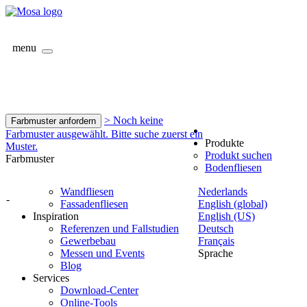
menu
> Noch keine
Farbmuster anfordern
Farbmuster ausgewählt. Bitte suche zuerst ein
Produkte
Muster.
Produkt suchen
Farbmuster
Bodenfliesen
Wandfliesen
Nederlands
-
Fassadenfliesen
English (global)
Inspiration
English (US)
Referenzen und Fallstudien
Deutsch
Gewerbebau
Français
Messen und Events
Sprache
Blog
Services
Download-Center
Online-Tools