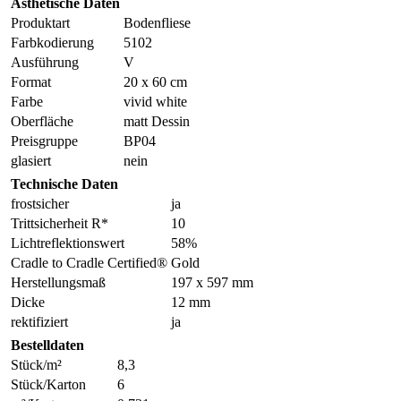
Ästhetische Daten
Produktart
Bodenfliese
Farbkodierung
5102
Ausführung
V
Format
20 x 60 cm
Farbe
vivid white
Oberfläche
matt Dessin
Preisgruppe
BP04
glasiert
nein
Technische Daten
frostsicher
ja
Trittsicherheit R*
10
Lichtreflektionswert
58%
Cradle to Cradle Certified®
Gold
Herstellungsmaß
197 x 597 mm
Dicke
12 mm
rektifiziert
ja
Bestelldaten
Stück/m²
8,3
Stück/Karton
6