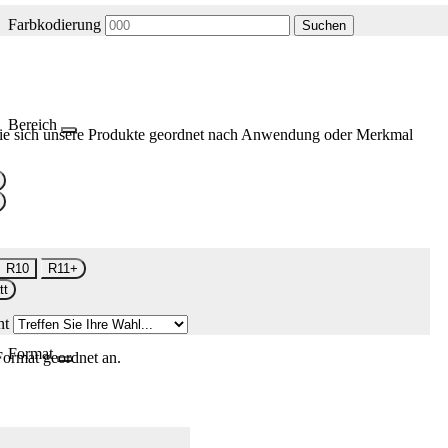
Farbkodierung
Suchen
Bereich
ie sich unsere Produkte geordnet nach Anwendung oder Merkmal
R10
R11+
tt
nt
Format
Format geordnet an.