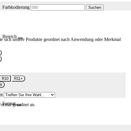
Farbkodierung
Suchen
Bereich
ie sich unsere Produkte geordnet nach Anwendung oder Merkmal
R10
R11+
tt
nt
Format
Format geordnet an.