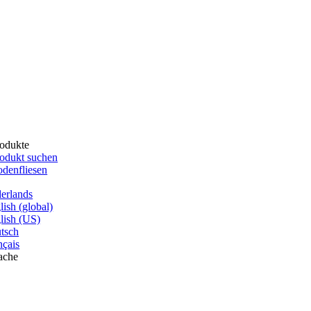
odukte
odukt suchen
denfliesen
erlands
lish (global)
lish (US)
tsch
nçais
ache