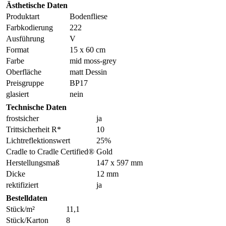
Ästhetische Daten
Produktart
Bodenfliese
Farbkodierung
222
Ausführung
V
Format
15 x 60 cm
Farbe
mid moss-grey
Oberfläche
matt Dessin
Preisgruppe
BP17
glasiert
nein
Technische Daten
frostsicher
ja
Trittsicherheit R*
10
Lichtreflektionswert
25%
Cradle to Cradle Certified®
Gold
Herstellungsmaß
147 x 597 mm
Dicke
12 mm
rektifiziert
ja
Bestelldaten
Stück/m²
11,1
Stück/Karton
8