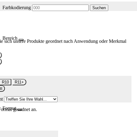
Farbkodierung
Suchen
Bereich
ie sich unsere Produkte geordnet nach Anwendung oder Merkmal
R10
R11+
tt
nt
Format
Format geordnet an.