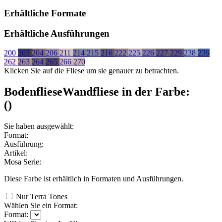
Erhältliche Formate
Erhältliche Ausführungen
200
203
204
206
211
214
215
216
222
225
226
227
229
238
239
262
263
264
265
266
270
Klicken Sie auf die Fliese um sie genauer zu betrachten.
Bodenfliese
Wandfliese
in der Farbe:
(
)
Sie haben ausgewählt:
Format:
Ausführung:
Artikel:
Mosa Serie:
Diese Farbe ist erhältlich in
Formaten und
Ausführungen.
Nur Terra Tones
Wählen Sie ein Format:
Format: