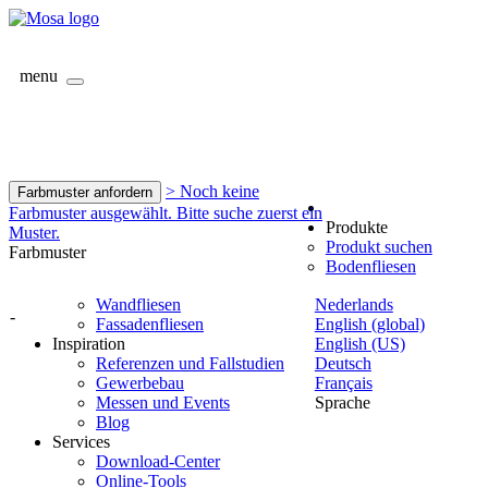
menu
> Noch keine
Farbmuster anfordern
Farbmuster ausgewählt. Bitte suche zuerst ein
Produkte
Muster.
Produkt suchen
Farbmuster
Bodenfliesen
Wandfliesen
Nederlands
-
Fassadenfliesen
English (global)
Inspiration
English (US)
Referenzen und Fallstudien
Deutsch
Gewerbebau
Français
Messen und Events
Sprache
Blog
Services
Download-Center
Online-Tools