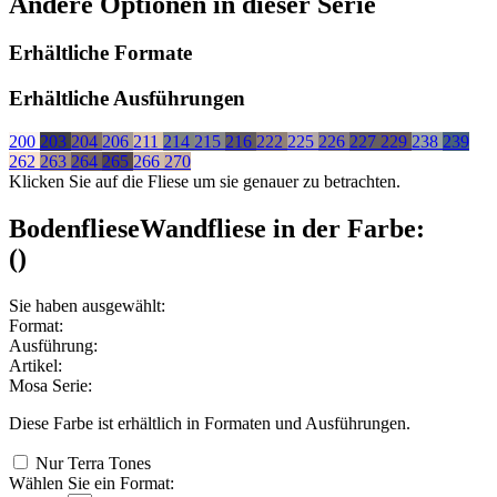
Andere Optionen in dieser Serie
Erhältliche Formate
Erhältliche Ausführungen
200
203
204
206
211
214
215
216
222
225
226
227
229
238
239
262
263
264
265
266
270
Klicken Sie auf die Fliese um sie genauer zu betrachten.
Bodenfliese
Wandfliese
in der Farbe:
(
)
Sie haben ausgewählt:
Format:
Ausführung:
Artikel:
Mosa Serie:
Diese Farbe ist erhältlich in
Formaten und
Ausführungen.
Nur Terra Tones
Wählen Sie ein Format: