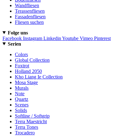
Wandfliesen
Terassenfliesen
Fassadenfliesen
Fliesen suchen
Folge uns
Facebook
Instagram
Linkedin
Youtube
Vimeo
Pinterest
Serien
Colors
Global Collection
Foxtrot
Holland 2050
Kho Liang Ie Collection
Mosa Stage
Murals
Note
Quartz
Scenes
Solids
Softline / Softgrip
Terra Maestricht
Terra Tones
Trocadero