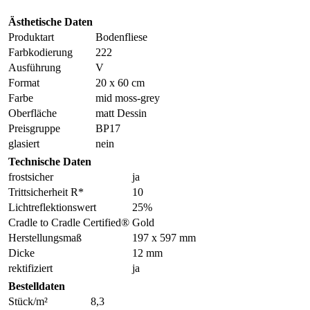
Ästhetische Daten
Produktart
Bodenfliese
Farbkodierung
222
Ausführung
V
Format
20 x 60 cm
Farbe
mid moss-grey
Oberfläche
matt Dessin
Preisgruppe
BP17
glasiert
nein
Technische Daten
frostsicher
ja
Trittsicherheit R*
10
Lichtreflektionswert
25%
Cradle to Cradle Certified®
Gold
Herstellungsmaß
197 x 597 mm
Dicke
12 mm
rektifiziert
ja
Bestelldaten
Stück/m²
8,3