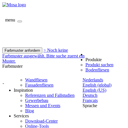
menu
> Noch keine
Farbmuster anfordern
Farbmuster ausgewählt. Bitte suche zuerst ein
Produkte
Muster.
Produkt suchen
Farbmuster
Bodenfliesen
Wandfliesen
Nederlands
-
Fassadenfliesen
English (global)
Inspiration
English (US)
Referenzen und Fallstudien
Deutsch
Gewerbebau
Français
Messen und Events
Sprache
Blog
Services
Download-Center
Online-Tools