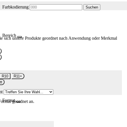
Farbkodierung
Suchen
Bereich
ie sich unsere Produkte geordnet nach Anwendung oder Merkmal
R10
R11+
tt
nt
Format
Format geordnet an.