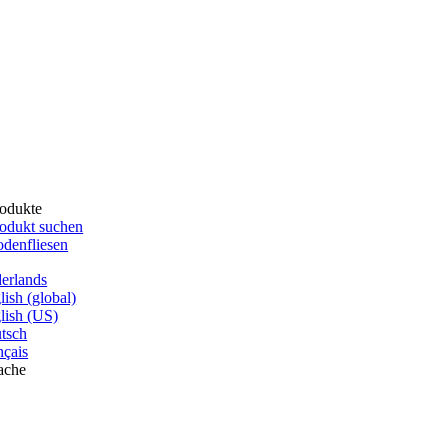
odukte
odukt suchen
denfliesen
erlands
lish (global)
lish (US)
tsch
nçais
ache