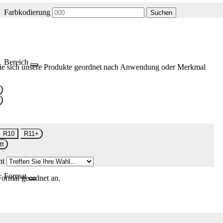
Farbkodierung
Suchen
Bereich
ie sich unsere Produkte geordnet nach Anwendung oder Merkmal
R10
R11+
tt
nt
Format
Format geordnet an.