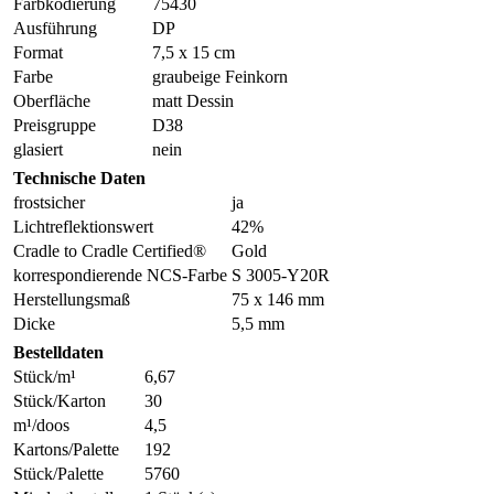
Farbkodierung
75430
Ausführung
DP
Format
7,5 x 15 cm
Farbe
graubeige Feinkorn
Oberfläche
matt Dessin
Preisgruppe
D38
glasiert
nein
Technische Daten
frostsicher
ja
Lichtreflektionswert
42%
Cradle to Cradle Certified®
Gold
korrespondierende NCS-Farbe
S 3005-Y20R
Herstellungsmaß
75 x 146 mm
Dicke
5,5 mm
Bestelldaten
Stück/m¹
6,67
Stück/Karton
30
m¹/doos
4,5
Kartons/Palette
192
Stück/Palette
5760