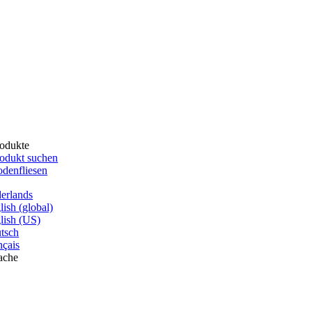
odukte
odukt suchen
denfliesen
erlands
lish (global)
lish (US)
tsch
nçais
ache