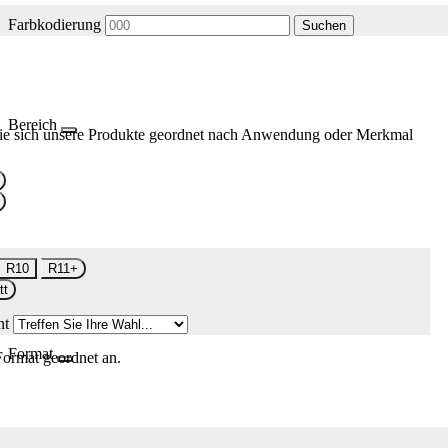
Farbkodierung
Suchen
Bereich
ie sich unsere Produkte geordnet nach Anwendung oder Merkmal
R10
R11+
tt
nt
Format
Format geordnet an.