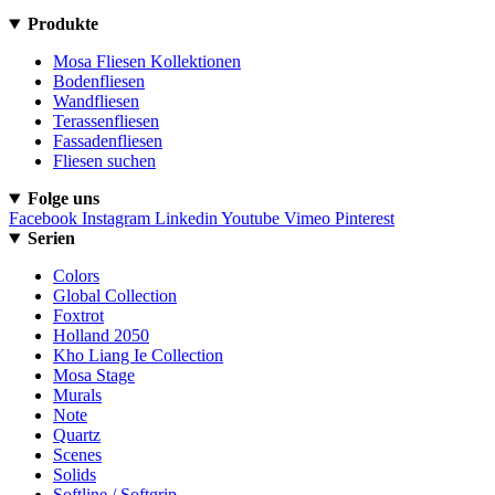
Produkte
Mosa Fliesen Kollektionen
Bodenfliesen
Wandfliesen
Terassenfliesen
Fassadenfliesen
Fliesen suchen
Folge uns
Facebook
Instagram
Linkedin
Youtube
Vimeo
Pinterest
Serien
Colors
Global Collection
Foxtrot
Holland 2050
Kho Liang Ie Collection
Mosa Stage
Murals
Note
Quartz
Scenes
Solids
Softline / Softgrip