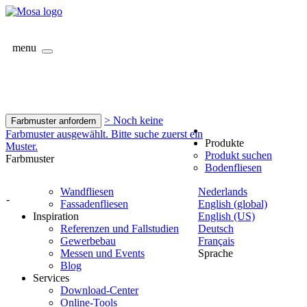
menu
> Noch keine
Farbmuster anfordern
Farbmuster ausgewählt. Bitte suche zuerst ein
Produkte
Muster.
Produkt suchen
Farbmuster
Bodenfliesen
Wandfliesen
Nederlands
-
Fassadenfliesen
English (global)
Inspiration
English (US)
Referenzen und Fallstudien
Deutsch
Gewerbebau
Français
Messen und Events
Sprache
Blog
Services
Download-Center
Online-Tools