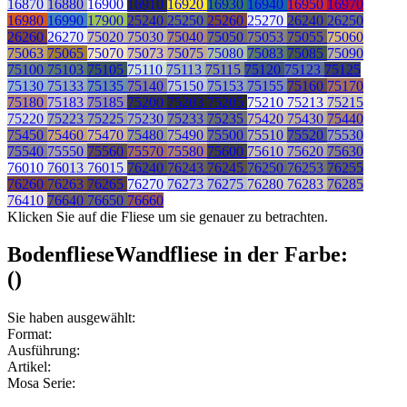
16870
16880
16900
16910
16920
16930
16940
16950
16970
16980
16990
17900
25240
25250
25260
25270
26240
26250
26260
26270
75020
75030
75040
75050
75053
75055
75060
75063
75065
75070
75073
75075
75080
75083
75085
75090
75100
75103
75105
75110
75113
75115
75120
75123
75125
75130
75133
75135
75140
75150
75153
75155
75160
75170
75180
75183
75185
75200
75203
75205
75210
75213
75215
75220
75223
75225
75230
75233
75235
75420
75430
75440
75450
75460
75470
75480
75490
75500
75510
75520
75530
75540
75550
75560
75570
75580
75600
75610
75620
75630
76010
76013
76015
76240
76243
76245
76250
76253
76255
76260
76263
76265
76270
76273
76275
76280
76283
76285
76410
76640
76650
76660
Klicken Sie auf die Fliese um sie genauer zu betrachten.
Bodenfliese
Wandfliese
in der Farbe:
(
)
Sie haben ausgewählt:
Format:
Ausführung:
Artikel:
Mosa Serie: