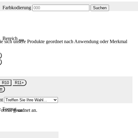
Farbkodierung
Suchen
Bereich
ie sich unsere Produkte geordnet nach Anwendung oder Merkmal
R10
R11+
tt
nt
Format
Format geordnet an.