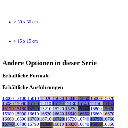
> 30 x 30 cm
> 15 x 15 cm
Andere Optionen in dieser Serie
Erhältliche Formate
Erhältliche Ausführungen
13000
13100
15010
15020
15030
15040
15050
15060
15070
15080
15090
15100
15110
15120
15130
15140
15150
15160
15170
15180
15200
15210
15220
15230
15240
15800
15970
15980
15990
16610
16620
16630
16640
16650
16660
16670
16680
16690
16700
16710
16720
16730
16740
16750
16760
16770
16780
16790
16800
16810
16820
16840
16850
16860