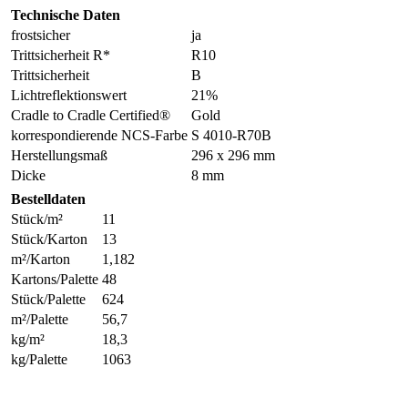
Technische Daten
frostsicher
ja
Trittsicherheit R*
R10
Trittsicherheit
B
Lichtreflektionswert
21%
Cradle to Cradle Certified®
Gold
korrespondierende NCS-Farbe
S 4010-R70B
Herstellungsmaß
296 x 296 mm
Dicke
8 mm
Bestelldaten
Stück/m²
11
Stück/Karton
13
m²/Karton
1,182
Kartons/Palette
48
Stück/Palette
624
m²/Palette
56,7
kg/m²
18,3
kg/Palette
1063