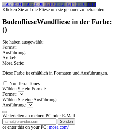
3502
3504
3506
3508
3510
3512
3514
3516
3518
Klicken Sie auf die Fliese um sie genauer zu betrachten.
Bodenfliese
Wandfliese
in der Farbe:
(
)
Sie haben ausgewählt:
Format:
Ausführung:
Artikel:
Mosa Serie:
Diese Farbe ist erhältlich in
Formaten und
Ausführungen.
Nur Terra Tones
Wählen Sie ein Format:
Format:
Wählen Sie eine Ausführung:
Ausführung:
Weiterleiten an meinen PC oder E-Mail
Senden
or enter this on your PC:
mosa.com/