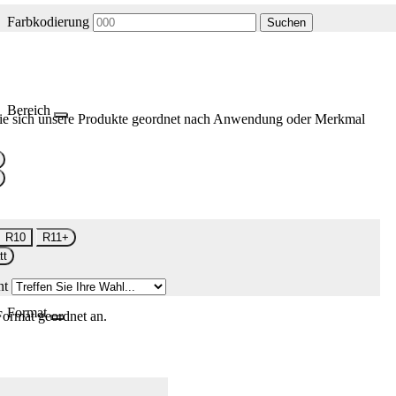
Farbkodierung
Suchen
Bereich
ie sich unsere Produkte geordnet nach Anwendung oder Merkmal
R10
R11+
tt
nt
Format
Format geordnet an.