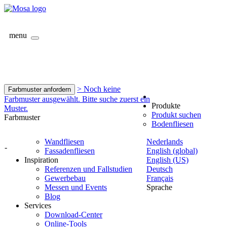
menu
> Noch keine
Farbmuster anfordern
Farbmuster ausgewählt. Bitte suche zuerst ein
Produkte
Muster.
Produkt suchen
Farbmuster
Bodenfliesen
Wandfliesen
Nederlands
-
Fassadenfliesen
English (global)
Inspiration
English (US)
Referenzen und Fallstudien
Deutsch
Gewerbebau
Français
Messen und Events
Sprache
Blog
Services
Download-Center
Online-Tools