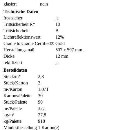
glasiert
nein
Technische Daten
frostsicher
ja
Trittsicherheit R*
10
Trittsicherheit
B
Lichtreflektionswert
12%
Cradle to Cradle Certified®
Gold
Herstellungsmaß
597 x 597 mm
Dicke
12 mm
rektifiziert
ja
Bestelldaten
Stück/m²
2,8
Stück/Karton
3
m²/Karton
1,071
Kartons/Palette
30
Stück/Palette
90
m²/Palette
32,1
kg/m²
27,8
kg/Palette
918
Mindestbestellung
1 Karton(e)