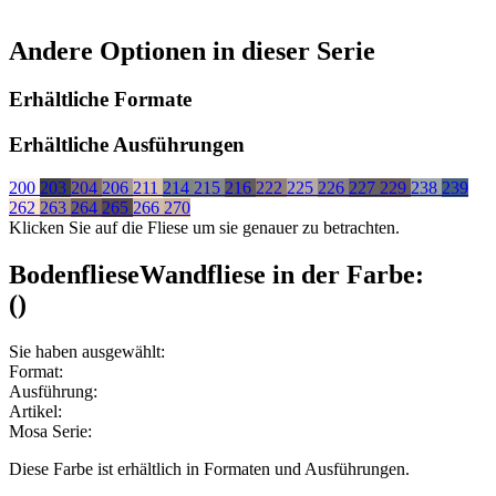
Andere Optionen in dieser Serie
Erhältliche Formate
Erhältliche Ausführungen
200
203
204
206
211
214
215
216
222
225
226
227
229
238
239
262
263
264
265
266
270
Klicken Sie auf die Fliese um sie genauer zu betrachten.
Bodenfliese
Wandfliese
in der Farbe:
(
)
Sie haben ausgewählt:
Format:
Ausführung:
Artikel:
Mosa Serie:
Diese Farbe ist erhältlich in
Formaten und
Ausführungen.