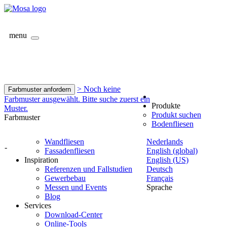
menu
> Noch keine
Farbmuster anfordern
Farbmuster ausgewählt. Bitte suche zuerst ein
Produkte
Muster.
Produkt suchen
Farbmuster
Bodenfliesen
Wandfliesen
Nederlands
-
Fassadenfliesen
English (global)
Inspiration
English (US)
Referenzen und Fallstudien
Deutsch
Gewerbebau
Français
Messen und Events
Sprache
Blog
Services
Download-Center
Online-Tools