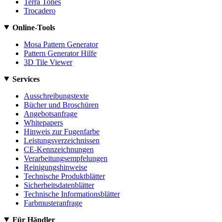
Terra Tones
Trocadero
Online-Tools
Mosa Pattern Generator
Pattern Generator Hilfe
3D Tile Viewer
Services
Ausschreibungstexte
Bücher und Broschüren
Angebotsanfrage
Whitepapers
Hinweis zur Fugenfarbe
Leistungsverzeichnissen
CE-Kennzeichnungen
Verarbeitungsempfelungen
Reinigungshinweise
Technische Produktblätter
Sicherheitsdatenblätter
Technische Informationsblätter
Farbmusteranfrage
Für Händler