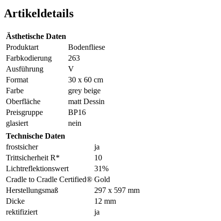
Artikeldetails
Ästhetische Daten
Produktart
Bodenfliese
Farbkodierung
263
Ausführung
V
Format
30 x 60 cm
Farbe
grey beige
Oberfläche
matt Dessin
Preisgruppe
BP16
glasiert
nein
Technische Daten
frostsicher
ja
Trittsicherheit R*
10
Lichtreflektionswert
31%
Cradle to Cradle Certified®
Gold
Herstellungsmaß
297 x 597 mm
Dicke
12 mm
rektifiziert
ja