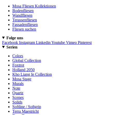
Mosa Fliesen Kollektionen
Bodenfliesen
Wandfliesen
Terassenfliesen
Fassadenfliesen
Fliesen suchen
Folge uns
Facebook
Instagram
Linkedin
Youtube
Vimeo
Pinterest
Serien
Colors
Global Collection
Foxtrot
Holland 2050
Kho Liang Ie Collection
Mosa Stage
Murals
Note
Quartz
Scenes
Solids
Softline / Softgrip
Terra Maestricht