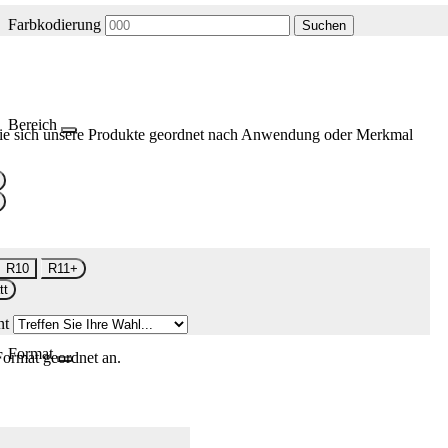
Farbkodierung
Suchen
Bereich
ie sich unsere Produkte geordnet nach Anwendung oder Merkmal
R10
R11+
tt
nt
Format
Format geordnet an.