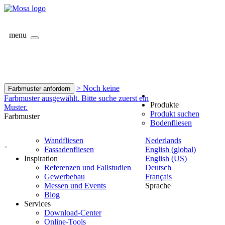
menu
> Noch keine
Farbmuster anfordern
Farbmuster ausgewählt. Bitte suche zuerst ein
Produkte
Muster.
Produkt suchen
Farbmuster
Bodenfliesen
Wandfliesen
Nederlands
-
Fassadenfliesen
English (global)
Inspiration
English (US)
Referenzen und Fallstudien
Deutsch
Gewerbebau
Français
Messen und Events
Sprache
Blog
Services
Download-Center
Online-Tools