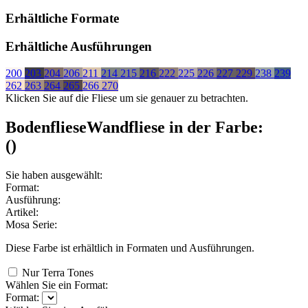
Erhältliche Formate
Erhältliche Ausführungen
200
203
204
206
211
214
215
216
222
225
226
227
229
238
239
262
263
264
265
266
270
Klicken Sie auf die Fliese um sie genauer zu betrachten.
Bodenfliese
Wandfliese
in der Farbe:
(
)
Sie haben ausgewählt:
Format:
Ausführung:
Artikel:
Mosa Serie:
Diese Farbe ist erhältlich in
Formaten und
Ausführungen.
Nur Terra Tones
Wählen Sie ein Format:
Format: