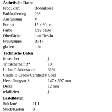
Ästhetische Daten
Produktart
Bodenfliese
Farbkodierung
263
Ausführung
V
Format
15 x 60 cm
Farbe
grey beige
Oberfläche
matt Dessin
Preisgruppe
BP17
glasiert
nein
Technische Daten
frostsicher
ja
Trittsicherheit R*
10
Lichtreflektionswert
31%
Cradle to Cradle Certified®
Gold
Herstellungsmaß
147 x 597 mm
Dicke
12 mm
rektifiziert
ja
Bestelldaten
Stück/m²
11,1
Stück/Karton
8