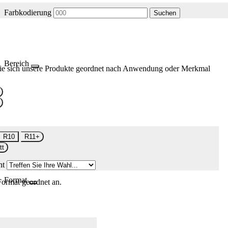
Farbkodierung
Suchen
Bereich
ie sich unsere Produkte geordnet nach Anwendung oder Merkmal
R10
R11+
tt
nt
Format
Format geordnet an.