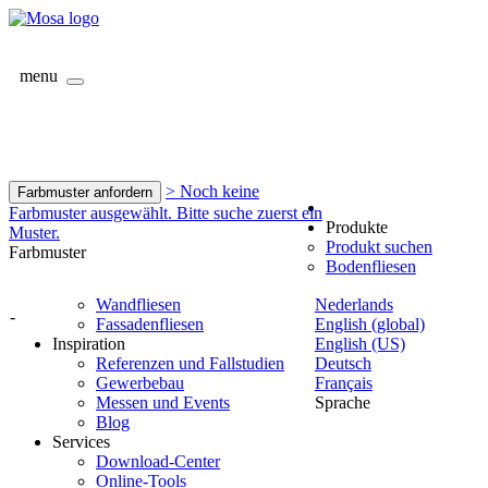
menu
> Noch keine
Farbmuster anfordern
Farbmuster ausgewählt. Bitte suche zuerst ein
Produkte
Muster.
Produkt suchen
Farbmuster
Bodenfliesen
Wandfliesen
Nederlands
-
Fassadenfliesen
English (global)
Inspiration
English (US)
Referenzen und Fallstudien
Deutsch
Gewerbebau
Français
Messen und Events
Sprache
Blog
Services
Download-Center
Online-Tools