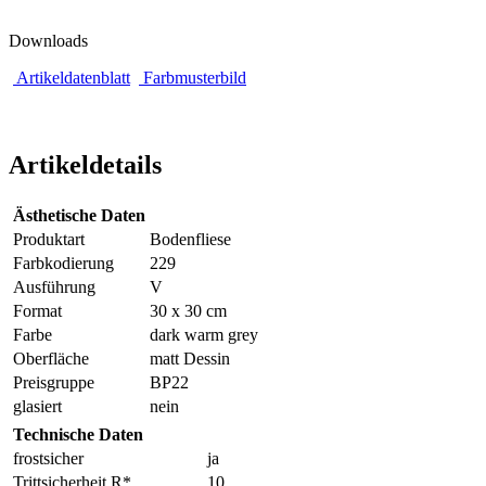
Downloads
Artikeldatenblatt
Farbmusterbild
Artikeldetails
Ästhetische Daten
Produktart
Bodenfliese
Farbkodierung
229
Ausführung
V
Format
30 x 30 cm
Farbe
dark warm grey
Oberfläche
matt Dessin
Preisgruppe
BP22
glasiert
nein
Technische Daten
frostsicher
ja
Trittsicherheit R*
10