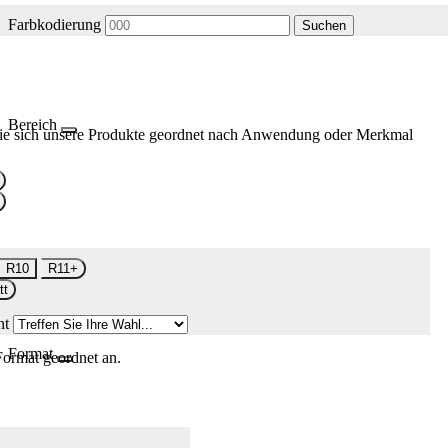
Farbkodierung
Suchen
Bereich
ie sich unsere Produkte geordnet nach Anwendung oder Merkmal
R10
R11+
tt
nt
Format
Format geordnet an.