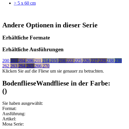
> 5 x 60 cm
Andere Optionen in dieser Serie
Erhältliche Formate
Erhältliche Ausführungen
200
203
204
206
211
214
215
216
222
225
226
227
229
238
239
262
263
264
265
266
270
Klicken Sie auf die Fliese um sie genauer zu betrachten.
Bodenfliese
Wandfliese
in der Farbe:
(
)
Sie haben ausgewählt:
Format:
Ausführung:
Artikel:
Mosa Serie: