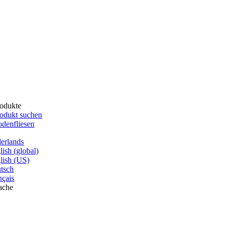
odukte
odukt suchen
denfliesen
erlands
lish (global)
lish (US)
tsch
nçais
ache