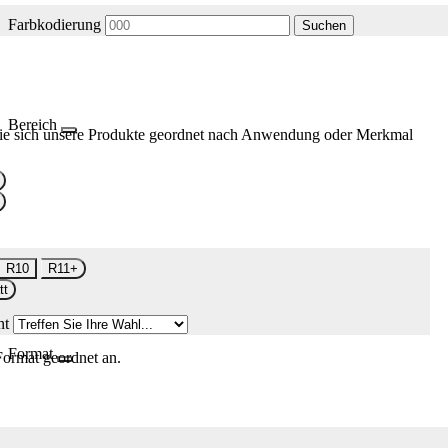
Farbkodierung
Suchen
Bereich
ie sich unsere Produkte geordnet nach Anwendung oder Merkmal
R10
R11+
tt
nt
Format
Format geordnet an.