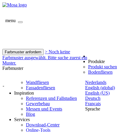
menu
> Noch keine
Farbmuster anfordern
Farbmuster ausgewählt. Bitte suche zuerst ein
Produkte
Muster.
Produkt suchen
Farbmuster
Bodenfliesen
Wandfliesen
Nederlands
-
Fassadenfliesen
English (global)
Inspiration
English (US)
Referenzen und Fallstudien
Deutsch
Gewerbebau
Français
Messen und Events
Sprache
Blog
Services
Download-Center
Online-Tools