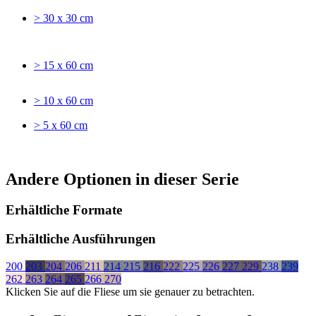
> 30 x 30 cm
> 15 x 60 cm
> 10 x 60 cm
> 5 x 60 cm
Andere Optionen in dieser Serie
Erhältliche Formate
Erhältliche Ausführungen
200
203
204
206
211
214
215
216
222
225
226
227
229
238
239
262
263
264
265
266
270
Klicken Sie auf die Fliese um sie genauer zu betrachten.