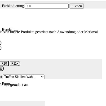
Farbkodierung
Suchen
Bereich
ie sich unsere Produkte geordnet nach Anwendung oder Merkmal
R10
R11+
tt
nt
Format
Format geordnet an.