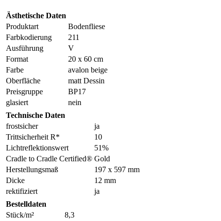
Ästhetische Daten
Produktart
Bodenfliese
Farbkodierung
211
Ausführung
V
Format
20 x 60 cm
Farbe
avalon beige
Oberfläche
matt Dessin
Preisgruppe
BP17
glasiert
nein
Technische Daten
frostsicher
ja
Trittsicherheit R*
10
Lichtreflektionswert
51%
Cradle to Cradle Certified®
Gold
Herstellungsmaß
197 x 597 mm
Dicke
12 mm
rektifiziert
ja
Bestelldaten
Stück/m²
8,3