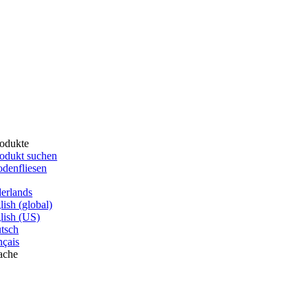
odukte
odukt suchen
denfliesen
erlands
lish (global)
lish (US)
tsch
nçais
ache