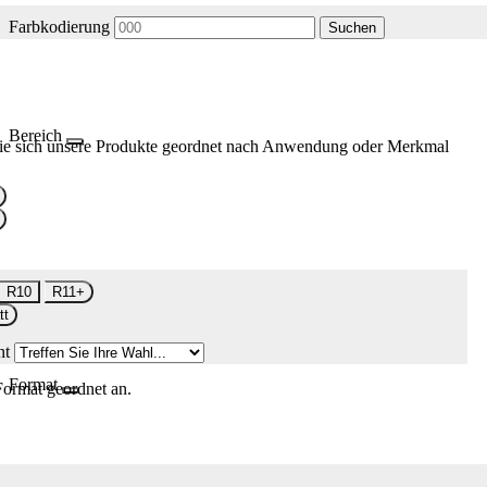
Farbkodierung
Suchen
Bereich
ie sich unsere Produkte geordnet nach Anwendung oder Merkmal
R10
R11+
tt
nt
Format
Format geordnet an.