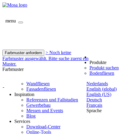
menu
> Noch keine
Farbmuster anfordern
Farbmuster ausgewählt. Bitte suche zuerst ein
Produkte
Muster.
Produkt suchen
Farbmuster
Bodenfliesen
Wandfliesen
Nederlands
-
Fassadenfliesen
English (global)
Inspiration
English (US)
Referenzen und Fallstudien
Deutsch
Gewerbebau
Français
Messen und Events
Sprache
Blog
Services
Download-Center
Online-Tools