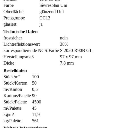
Farbe
Sèvresblau Uni
Oberfläche
glänzend Uni
Preisgruppe
CC13
glasiert
ja
Technische Daten
frostsicher
nein
Lichtreflektionswert
38%
korrespondierende NCS-Farbe
S 2020-R90B GL
Herstellungsmaß
97 x 97 mm
Dicke
7,8 mm
Bestelldaten
Stück/m²
100
Stück/Karton
50
m²/Karton
0,5
Kartons/Palette
90
Stück/Palette
4500
m²/Palette
45
kg/m²
11,9
kg/Palette
561