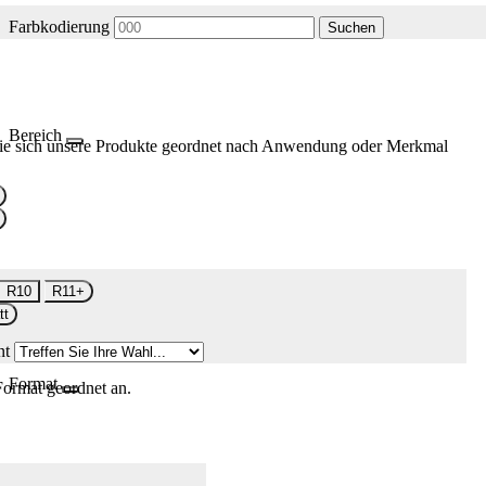
Farbkodierung
Suchen
Bereich
ie sich unsere Produkte geordnet nach Anwendung oder Merkmal
R10
R11+
tt
nt
Format
Format geordnet an.