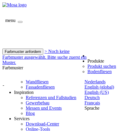
menu
> Noch keine
Farbmuster anfordern
Farbmuster ausgewählt. Bitte suche zuerst ein
Produkte
Muster.
Produkt suchen
Farbmuster
Bodenfliesen
Wandfliesen
Nederlands
-
Fassadenfliesen
English (global)
Inspiration
English (US)
Referenzen und Fallstudien
Deutsch
Gewerbebau
Français
Messen und Events
Sprache
Blog
Services
Download-Center
Online-Tools