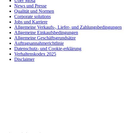
Über Mosa
News und Presse
Qualität und Normen
Corporate solutions
Jobs und Karriere
Allgemeine Verkaufs-, Liefer- und Zahlungsbedingungen
Allgemeine Einkaufsbedingungen
Allgemeine Geschäftsgrundsätze
Auftragsannahmerichtlinie
Datenschutz- und Cookie-erklärung
Verhaltenskodex 2025
Disclaimer