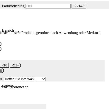
Farbkodierung
Suchen
Bereich
ie sich unsere Produkte geordnet nach Anwendung oder Merkmal
R10
R11+
tt
nt
Format
Format geordnet an.