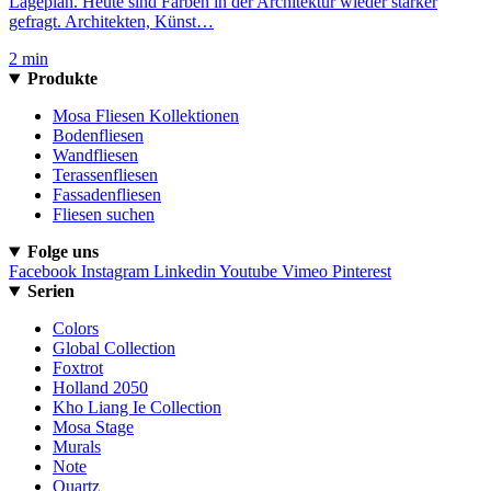
Lageplan. Heute sind Farben in der Architektur wieder stärker
gefragt. Architekten, Künst…
2 min
Produkte
Mosa Fliesen Kollektionen
Bodenfliesen
Wandfliesen
Terassenfliesen
Fassadenfliesen
Fliesen suchen
Folge uns
Facebook
Instagram
Linkedin
Youtube
Vimeo
Pinterest
Serien
Colors
Global Collection
Foxtrot
Holland 2050
Kho Liang Ie Collection
Mosa Stage
Murals
Note
Quartz