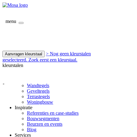
menu
> Nog geen kleurstalen
Aanvragen kleurstaal
geselecteerd. Zoek eerst een kleurstaal.
kleurstalen
-
Wandtegels
Geveltegels
Terrastegels
Woningbouw
Inspiratie
Referenties en case-studies
Bouwsegmenten
Beurzen en events
Blog
Services