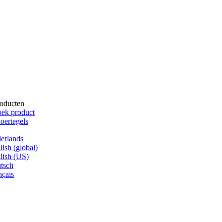
oducten
ek product
oertegels
erlands
lish (global)
lish (US)
tsch
nçais