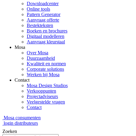
Downloadcenter
Online tools
Pattern Generator
Aanvraag offerte
Bestekteksten
Boeken en brochures
Digitaal modelleren
Aanvraag kleurstaal
Mosa
Over Mosa
Duurzaamheid
Kwaliteit en normen
Corporate solutions
Werken bij Mosa
Contact
Mosa Design Studios
Verkooppunten
Projectadviseurs
Veelgestelde vragen
Contact
Mosa consumenten
login distributeurs
Zoeken