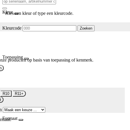
Kleur
Kies een kleur of type een kleurcode.
Kleurcode
Zoeken
Toepassing
nze producten op basis van toepassing of kenmerk.
n
R10
R11+
t
n
Formaat
rmaat.