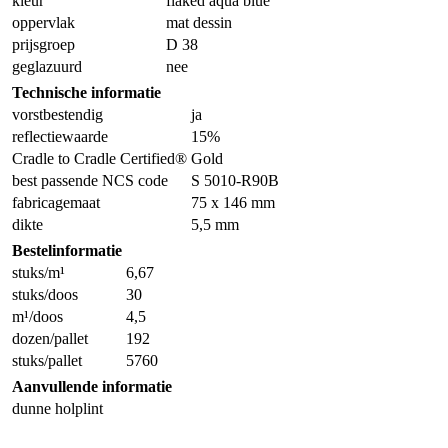
kleur
flaked aqua blue
oppervlak
mat dessin
prijsgroep
D 38
geglazuurd
nee
Technische informatie
vorstbestendig
ja
reflectiewaarde
15%
Cradle to Cradle Certified®
Gold
best passende NCS code
S 5010-R90B
fabricagemaat
75 x 146 mm
dikte
5,5 mm
Bestelinformatie
stuks/m¹
6,67
stuks/doos
30
m¹/doos
4,5
dozen/pallet
192
stuks/pallet
5760
Aanvullende informatie
dunne holplint