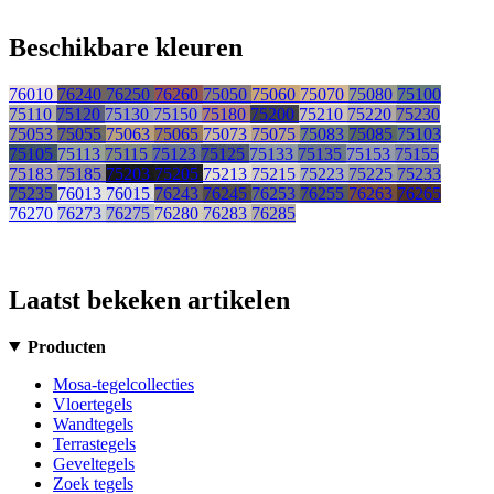
Beschikbare kleuren
76010
76240
76250
76260
75050
75060
75070
75080
75100
75110
75120
75130
75150
75180
75200
75210
75220
75230
75053
75055
75063
75065
75073
75075
75083
75085
75103
75105
75113
75115
75123
75125
75133
75135
75153
75155
75183
75185
75203
75205
75213
75215
75223
75225
75233
75235
76013
76015
76243
76245
76253
76255
76263
76265
76270
76273
76275
76280
76283
76285
Laatst bekeken artikelen
Producten
Mosa-tegelcollecties
Vloertegels
Wandtegels
Terrastegels
Geveltegels
Zoek tegels