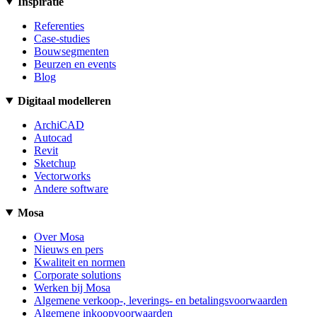
Inspiratie
Referenties
Case-studies
Bouwsegmenten
Beurzen en events
Blog
Digitaal modelleren
ArchiCAD
Autocad
Revit
Sketchup
Vectorworks
Andere software
Mosa
Over Mosa
Nieuws en pers
Kwaliteit en normen
Corporate solutions
Werken bij Mosa
Algemene verkoop-, leverings- en betalingsvoorwaarden
Algemene inkoopvoorwaarden