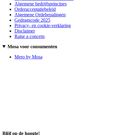
Algemene bedrijfsprincipes
Orderacceptatiebeleid
Algemene Ordebepalingen
Gedragscode 2025
Privacy- en cookie-verklaring
Disclaimer
Raise a concern
Mosa voor consumenten
Mero by Mosa
Blijf op de hoogte!