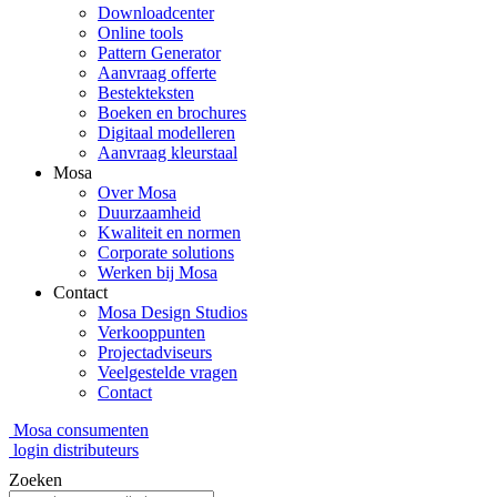
Downloadcenter
Online tools
Pattern Generator
Aanvraag offerte
Bestekteksten
Boeken en brochures
Digitaal modelleren
Aanvraag kleurstaal
Mosa
Over Mosa
Duurzaamheid
Kwaliteit en normen
Corporate solutions
Werken bij Mosa
Contact
Mosa Design Studios
Verkooppunten
Projectadviseurs
Veelgestelde vragen
Contact
Mosa consumenten
login distributeurs
Zoeken