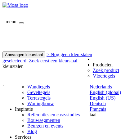
menu
> Nog geen kleurstalen
Aanvragen kleurstaal
geselecteerd. Zoek eerst een kleurstaal.
Producten
kleurstalen
Zoek product
Vloertegels
-
Wandtegels
Nederlands
Geveltegels
English (global)
Terrastegels
English (US)
Woningbouw
Deutsch
Inspiratie
Français
Referenties en case-studies
taal
Bouwsegmenten
Beurzen en events
Blog
Services