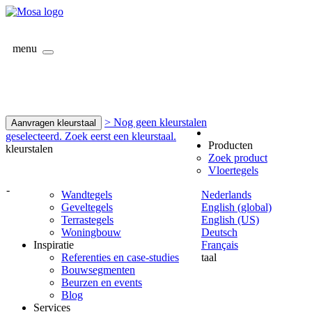
menu
> Nog geen kleurstalen
Aanvragen kleurstaal
geselecteerd. Zoek eerst een kleurstaal.
Producten
kleurstalen
Zoek product
Vloertegels
-
Wandtegels
Nederlands
Geveltegels
English (global)
Terrastegels
English (US)
Woningbouw
Deutsch
Inspiratie
Français
Referenties en case-studies
taal
Bouwsegmenten
Beurzen en events
Blog
Services