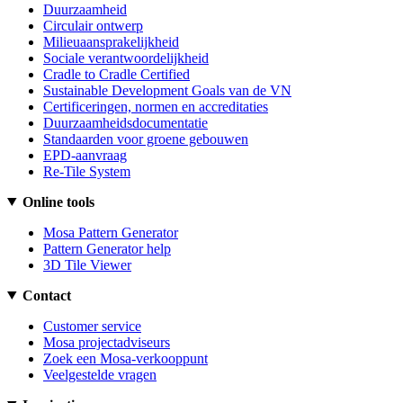
Duurzaamheid
Circulair ontwerp
Milieuaansprakelijkheid
Sociale verantwoordelijkheid
Cradle to Cradle Certified
Sustainable Development Goals van de VN
Certificeringen, normen en accreditaties
Duurzaamheidsdocumentatie
Standaarden voor groene gebouwen
EPD-aanvraag
Re-Tile System
Online tools
Mosa Pattern Generator
Pattern Generator help
3D Tile Viewer
Contact
Customer service
Mosa projectadviseurs
Zoek een Mosa-verkooppunt
Veelgestelde vragen