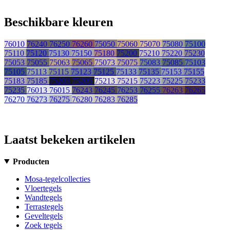
Beschikbare kleuren
76010
76240
76250
76260
75050
75060
75070
75080
75100
75110
75120
75130
75150
75180
75200
75210
75220
75230
75053
75055
75063
75065
75073
75075
75083
75085
75103
75105
75113
75115
75123
75125
75133
75135
75153
75155
75183
75185
75203
75205
75213
75215
75223
75225
75233
75235
76013
76015
76243
76245
76253
76255
76263
76265
76270
76273
76275
76280
76283
76285
Laatst bekeken artikelen
Producten
Mosa-tegelcollecties
Vloertegels
Wandtegels
Terrastegels
Geveltegels
Zoek tegels