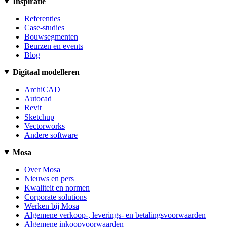
Inspiratie
Referenties
Case-studies
Bouwsegmenten
Beurzen en events
Blog
Digitaal modelleren
ArchiCAD
Autocad
Revit
Sketchup
Vectorworks
Andere software
Mosa
Over Mosa
Nieuws en pers
Kwaliteit en normen
Corporate solutions
Werken bij Mosa
Algemene verkoop-, leverings- en betalingsvoorwaarden
Algemene inkoopvoorwaarden