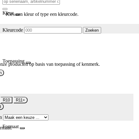
Kleur
Kies een kleur of type een kleurcode.
Kleurcode
Zoeken
Toepassing
nze producten op basis van toepassing of kenmerk.
n
R10
R11+
t
n
Formaat
rmaat.