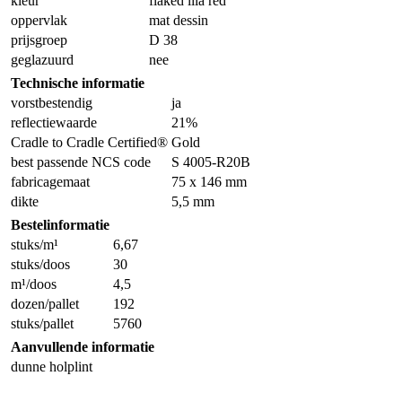
kleur
flaked lila red
oppervlak
mat dessin
prijsgroep
D 38
geglazuurd
nee
Technische informatie
vorstbestendig
ja
reflectiewaarde
21%
Cradle to Cradle Certified®
Gold
best passende NCS code
S 4005-R20B
fabricagemaat
75 x 146 mm
dikte
5,5 mm
Bestelinformatie
stuks/m¹
6,67
stuks/doos
30
m¹/doos
4,5
dozen/pallet
192
stuks/pallet
5760
Aanvullende informatie
dunne holplint