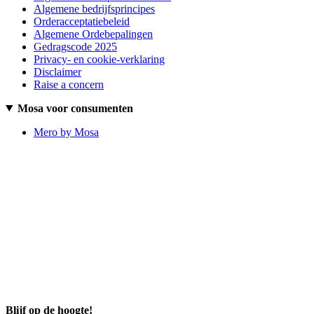
Algemene bedrijfsprincipes
Orderacceptatiebeleid
Algemene Ordebepalingen
Gedragscode 2025
Privacy- en cookie-verklaring
Disclaimer
Raise a concern
Mosa voor consumenten
Mero by Mosa
Blijf op de hoogte!