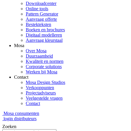
Downloadcenter
Online tools
Pattern Generator
Aanvraag offerte
Bestekteksten
Boeken en brochures
Digitaal modelleren
Aanvraag kleurstaal
Mosa
Over Mosa
Duurzaamheid
Kwaliteit en normen
Corporate solutions
Werken bij Mosa
Contact
Mosa Design Studios
Verkooppunten
Projectadviseurs
Veelgestelde vragen
Contact
Mosa consumenten
login distributeurs
Zoeken