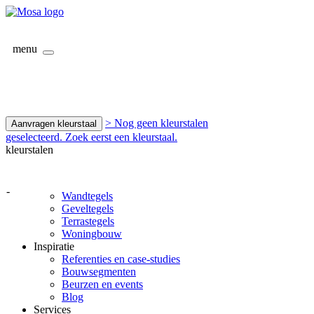
menu
> Nog geen kleurstalen
Aanvragen kleurstaal
geselecteerd. Zoek eerst een kleurstaal.
kleurstalen
-
Wandtegels
Geveltegels
Terrastegels
Woningbouw
Inspiratie
Referenties en case-studies
Bouwsegmenten
Beurzen en events
Blog
Services