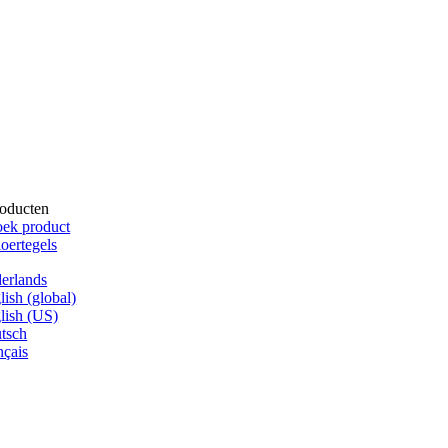
oducten
ek product
oertegels
erlands
lish (global)
lish (US)
tsch
nçais