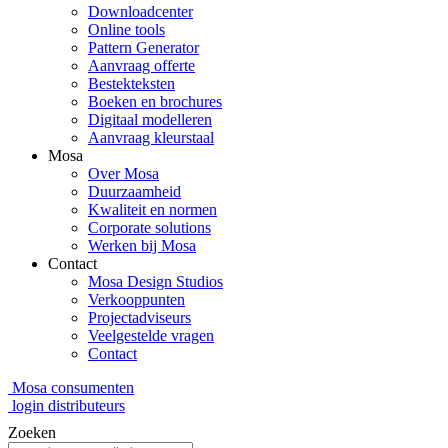
Downloadcenter
Online tools
Pattern Generator
Aanvraag offerte
Bestekteksten
Boeken en brochures
Digitaal modelleren
Aanvraag kleurstaal
Mosa
Over Mosa
Duurzaamheid
Kwaliteit en normen
Corporate solutions
Werken bij Mosa
Contact
Mosa Design Studios
Verkooppunten
Projectadviseurs
Veelgestelde vragen
Contact
Mosa consumenten
login distributeurs
Zoeken