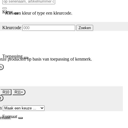
Kleur
Kies een kleur of type een kleurcode.
Kleurcode
Zoeken
Toepassing
nze producten op basis van toepassing of kenmerk.
n
R10
R11+
t
n
Formaat
rmaat.