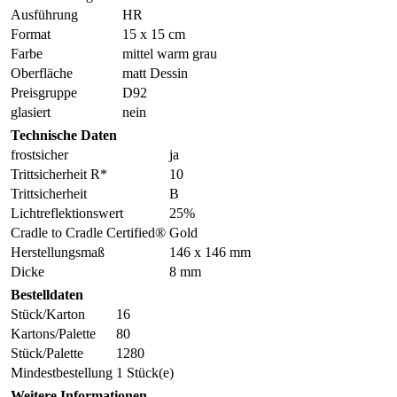
Ausführung
HR
Format
15 x 15 cm
Farbe
mittel warm grau
Oberfläche
matt Dessin
Preisgruppe
D92
glasiert
nein
Technische Daten
frostsicher
ja
Trittsicherheit R*
10
Trittsicherheit
B
Lichtreflektionswert
25%
Cradle to Cradle Certified®
Gold
Herstellungsmaß
146 x 146 mm
Dicke
8 mm
Bestelldaten
Stück/Karton
16
Kartons/Palette
80
Stück/Palette
1280
Mindestbestellung
1 Stück(e)
Weitere Informationen