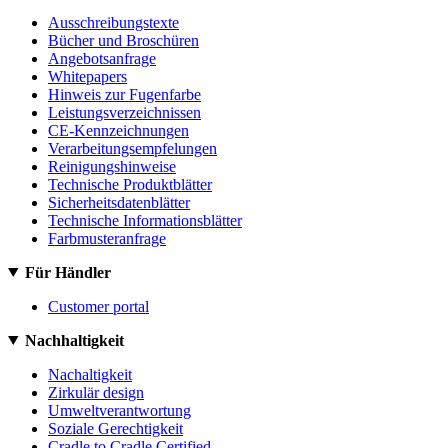
Ausschreibungstexte
Bücher und Broschüren
Angebotsanfrage
Whitepapers
Hinweis zur Fugenfarbe
Leistungsverzeichnissen
CE-Kennzeichnungen
Verarbeitungsempfelungen
Reinigungshinweise
Technische Produktblätter
Sicherheitsdatenblätter
Technische Informationsblätter
Farbmusteranfrage
Für Händler
Customer portal
Nachhaltigkeit
Nachaltigkeit
Zirkulär design
Umweltverantwortung
Soziale Gerechtigkeit
Cradle to Cradle Certified