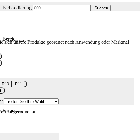
Farbkodierung
Suchen
Bereich
ie sich unsere Produkte geordnet nach Anwendung oder Merkmal
R10
R11+
tt
nt
Format
Format geordnet an.