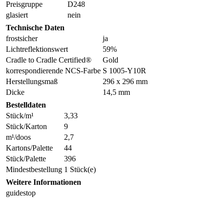
Preisgruppe
D248
glasiert
nein
Technische Daten
frostsicher
ja
Lichtreflektionswert
59%
Cradle to Cradle Certified®
Gold
korrespondierende NCS-Farbe
S 1005-Y10R
Herstellungsmaß
296 x 296 mm
Dicke
14,5 mm
Bestelldaten
Stück/m¹
3,33
Stück/Karton
9
m¹/doos
2,7
Kartons/Palette
44
Stück/Palette
396
Mindestbestellung
1 Stück(e)
Weitere Informationen
guidestop