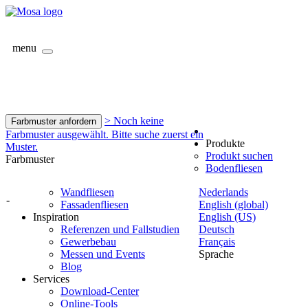
menu
> Noch keine
Farbmuster anfordern
Farbmuster ausgewählt. Bitte suche zuerst ein
Produkte
Muster.
Produkt suchen
Farbmuster
Bodenfliesen
Wandfliesen
Nederlands
-
Fassadenfliesen
English (global)
Inspiration
English (US)
Referenzen und Fallstudien
Deutsch
Gewerbebau
Français
Messen und Events
Sprache
Blog
Services
Download-Center
Online-Tools