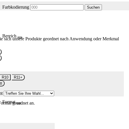
Farbkodierung
Suchen
Bereich
ie sich unsere Produkte geordnet nach Anwendung oder Merkmal
R10
R11+
tt
nt
Format
Format geordnet an.