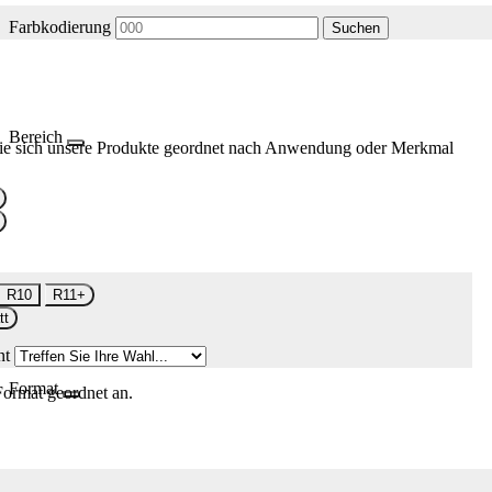
Farbkodierung
Suchen
Bereich
ie sich unsere Produkte geordnet nach Anwendung oder Merkmal
R10
R11+
tt
nt
Format
Format geordnet an.