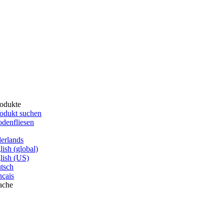
odukte
odukt suchen
denfliesen
erlands
lish (global)
lish (US)
tsch
nçais
ache