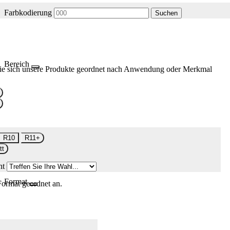
Farbkodierung
Suchen
Bereich
ie sich unsere Produkte geordnet nach Anwendung oder Merkmal
R10
R11+
tt
nt
Format
Format geordnet an.