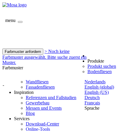
menu
> Noch keine
Farbmuster anfordern
Farbmuster ausgewählt. Bitte suche zuerst ein
Produkte
Muster.
Produkt suchen
Farbmuster
Bodenfliesen
Wandfliesen
Nederlands
-
Fassadenfliesen
English (global)
Inspiration
English (US)
Referenzen und Fallstudien
Deutsch
Gewerbebau
Français
Messen und Events
Sprache
Blog
Services
Download-Center
Online-Tools