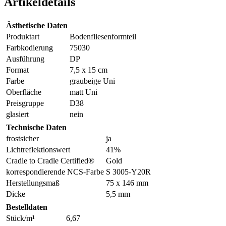
Artikeldetails
Ästhetische Daten
Produktart
Bodenfliesenformteil
Farbkodierung
75030
Ausführung
DP
Format
7,5 x 15 cm
Farbe
graubeige Uni
Oberfläche
matt Uni
Preisgruppe
D38
glasiert
nein
Technische Daten
frostsicher
ja
Lichtreflektionswert
41%
Cradle to Cradle Certified®
Gold
korrespondierende NCS-Farbe
S 3005-Y20R
Herstellungsmaß
75 x 146 mm
Dicke
5,5 mm
Bestelldaten
Stück/m¹
6,67