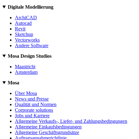
Digitale Modellierung
ArchiCAD
Autocad
Revit
Sketchup
Vectorworks
Andere Software
Mosa Design Studios
Maastricht
Amsterdam
Mosa
Über Mosa
News und Presse
Qualität und Normen
Corporate solutions
Jobs und Karriere
Allgemeine Verkaufs-, Liefer- und Zahlungsbedingungen
Allgemeine Einkaufsbedingungen
Allgemeine Geschäftsgrundsätze
Auftragsannahmerichtlinie