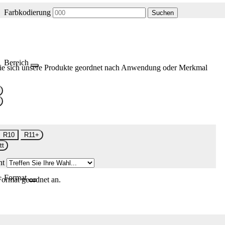
Farbkodierung
Suchen
Bereich
ie sich unsere Produkte geordnet nach Anwendung oder Merkmal
R10
R11+
tt
nt
Format
Format geordnet an.