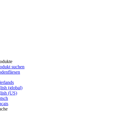
odukte
odukt suchen
denfliesen
erlands
lish (global)
lish (US)
tsch
nçais
ache