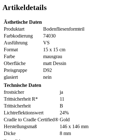
Artikeldetails
Ästhetische Daten
Produktart
Bodenfliesenformteil
Farbkodierung
74030
Ausführung
VS
Format
15 x 15 cm
Farbe
mausgrau
Oberfläche
matt Dessin
Preisgruppe
D92
glasiert
nein
Technische Daten
frostsicher
ja
Trittsicherheit R*
11
Trittsicherheit
B
Lichtreflektionswert
24%
Cradle to Cradle Certified®
Gold
Herstellungsmaß
146 x 146 mm
Dicke
8 mm