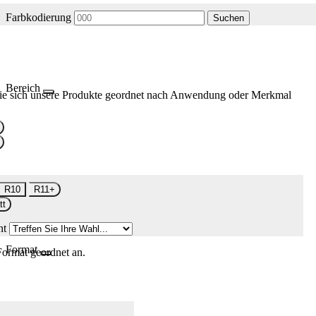
Farbkodierung
Suchen
Bereich
ie sich unsere Produkte geordnet nach Anwendung oder Merkmal
R10
R11+
tt
nt
Format
Format geordnet an.