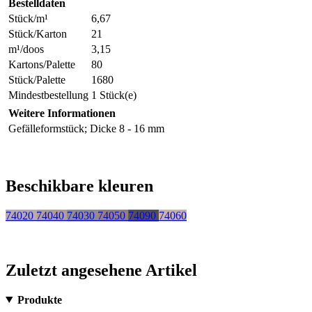
Bestelldaten
Stück/m¹
6,67
Stück/Karton
21
m¹/doos
3,15
Kartons/Palette
80
Stück/Palette
1680
Mindestbestellung
1 Stück(e)
Weitere Informationen
Gefälleformstück; Dicke 8 - 16 mm
Beschikbare kleuren
74020
74040
74030
74050
74090
74060
Zuletzt angesehene Artikel
Produkte