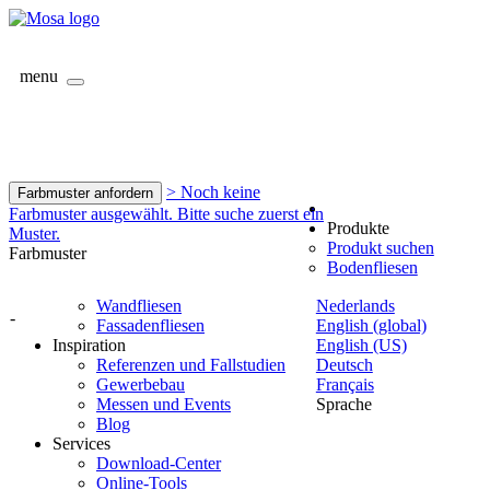
menu
> Noch keine
Farbmuster anfordern
Farbmuster ausgewählt. Bitte suche zuerst ein
Produkte
Muster.
Produkt suchen
Farbmuster
Bodenfliesen
Wandfliesen
Nederlands
-
Fassadenfliesen
English (global)
Inspiration
English (US)
Referenzen und Fallstudien
Deutsch
Gewerbebau
Français
Messen und Events
Sprache
Blog
Services
Download-Center
Online-Tools