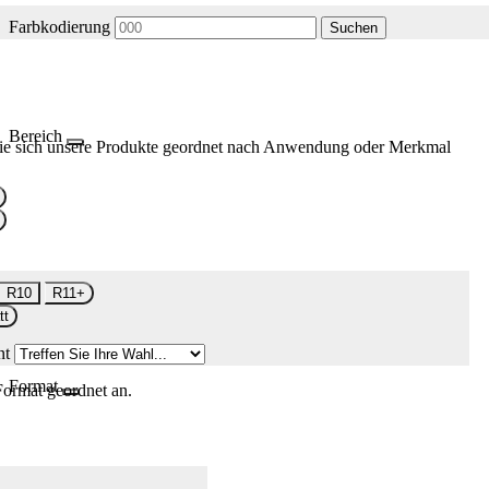
Farbkodierung
Suchen
Bereich
ie sich unsere Produkte geordnet nach Anwendung oder Merkmal
R10
R11+
tt
nt
Format
Format geordnet an.