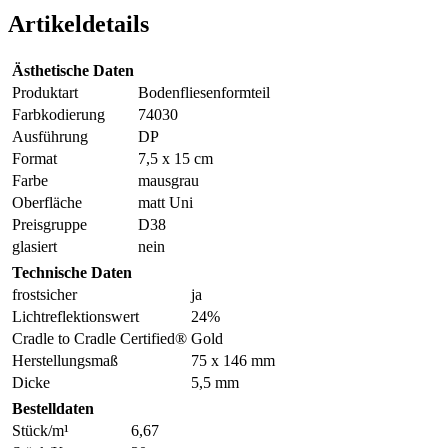
Artikeldetails
Ästhetische Daten
Produktart
Bodenfliesenformteil
Farbkodierung
74030
Ausführung
DP
Format
7,5 x 15 cm
Farbe
mausgrau
Oberfläche
matt Uni
Preisgruppe
D38
glasiert
nein
Technische Daten
frostsicher
ja
Lichtreflektionswert
24%
Cradle to Cradle Certified®
Gold
Herstellungsmaß
75 x 146 mm
Dicke
5,5 mm
Bestelldaten
Stück/m¹
6,67