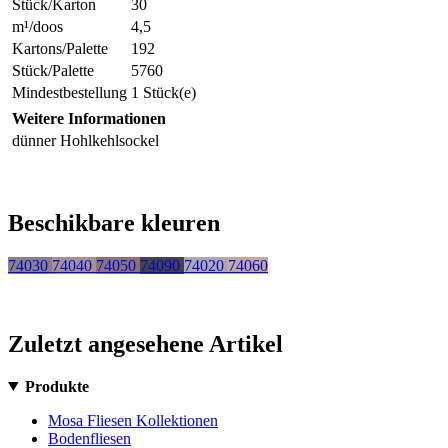
Stück/Karton
30
m¹/doos
4,5
Kartons/Palette
192
Stück/Palette
5760
Mindestbestellung
1 Stück(e)
Weitere Informationen
dünner Hohlkehlsockel
Beschikbare kleuren
74030
74040
74050
74090
74020
74060
Zuletzt angesehene Artikel
Produkte
Mosa Fliesen Kollektionen
Bodenfliesen