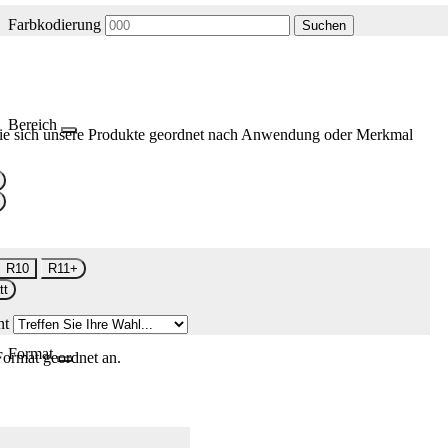
Farbkodierung
Suchen
Bereich
ie sich unsere Produkte geordnet nach Anwendung oder Merkmal
R10
R11+
tt
nt
Format
Format geordnet an.