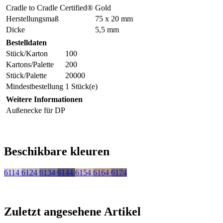
Cradle to Cradle Certified®
Gold
Herstellungsmaß
75 x 20 mm
Dicke
5,5 mm
Bestelldaten
Stück/Karton
100
Kartons/Palette
200
Stück/Palette
20000
Mindestbestellung
1 Stück(e)
Weitere Informationen
Außenecke für DP
Beschikbare kleuren
6114
6124
6134
6144
6154
6164
6174
Zuletzt angesehene Artikel