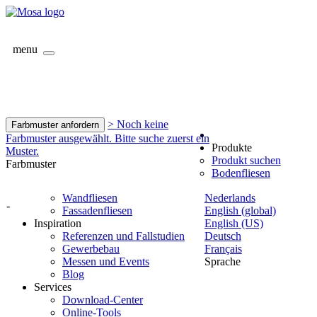
menu
> Noch keine
Farbmuster anfordern
Farbmuster ausgewählt. Bitte suche zuerst ein
Produkte
Muster.
Produkt suchen
Farbmuster
Bodenfliesen
Wandfliesen
Nederlands
-
Fassadenfliesen
English (global)
Inspiration
English (US)
Referenzen und Fallstudien
Deutsch
Gewerbebau
Français
Messen und Events
Sprache
Blog
Services
Download-Center
Online-Tools