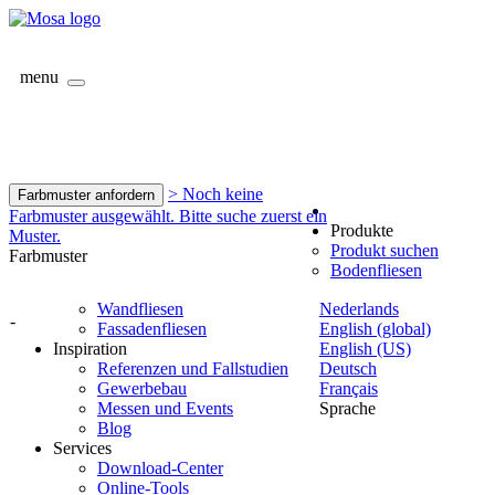
menu
> Noch keine
Farbmuster anfordern
Farbmuster ausgewählt. Bitte suche zuerst ein
Produkte
Muster.
Produkt suchen
Farbmuster
Bodenfliesen
Wandfliesen
Nederlands
-
Fassadenfliesen
English (global)
Inspiration
English (US)
Referenzen und Fallstudien
Deutsch
Gewerbebau
Français
Messen und Events
Sprache
Blog
Services
Download-Center
Online-Tools