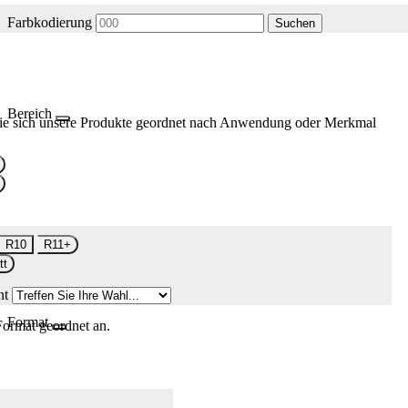
Farbkodierung
Suchen
Bereich
ie sich unsere Produkte geordnet nach Anwendung oder Merkmal
R10
R11+
tt
nt
Format
Format geordnet an.