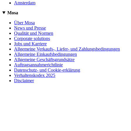
Amsterdam
Mosa
Über Mosa
News und Presse
Qualität und Normen
Corporate solutions
Jobs und Karriere
Allgemeine Verkaufs-, Liefer- und Zahlungsbedingungen
Allgemeine Einkaufsbedingungen
Allgemeine Geschäftsgrundsätze
Auftragsannahmerichtlinie
Datenschutz- und Cookie-erklärung
Verhaltenskodex 2025
Disclaimer