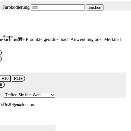
Farbkodierung
Suchen
Bereich
ie sich unsere Produkte geordnet nach Anwendung oder Merkmal
R10
R11+
tt
nt
Format
Format geordnet an.