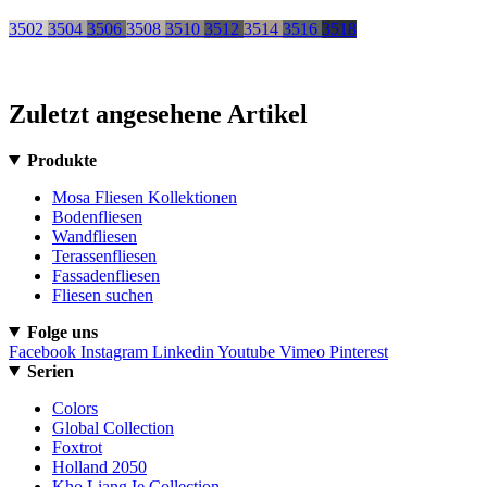
3502
3504
3506
3508
3510
3512
3514
3516
3518
Zuletzt angesehene Artikel
Produkte
Mosa Fliesen Kollektionen
Bodenfliesen
Wandfliesen
Terassenfliesen
Fassadenfliesen
Fliesen suchen
Folge uns
Facebook
Instagram
Linkedin
Youtube
Vimeo
Pinterest
Serien
Colors
Global Collection
Foxtrot
Holland 2050
Kho Liang Ie Collection