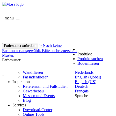
menu
> Noch keine
Farbmuster anfordern
Farbmuster ausgewählt. Bitte suche zuerst ein
Produkte
Muster.
Produkt suchen
Farbmuster
Bodenfliesen
Wandfliesen
Nederlands
-
Fassadenfliesen
English (global)
Inspiration
English (US)
Referenzen und Fallstudien
Deutsch
Gewerbebau
Français
Messen und Events
Sprache
Blog
Services
Download-Center
Online-Tools