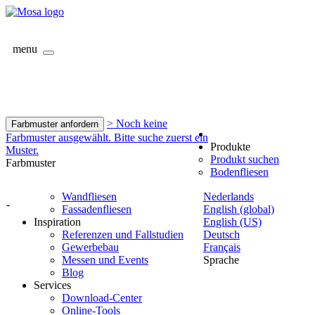
menu
> Noch keine
Farbmuster anfordern
Farbmuster ausgewählt. Bitte suche zuerst ein
Produkte
Muster.
Produkt suchen
Farbmuster
Bodenfliesen
Wandfliesen
Nederlands
-
Fassadenfliesen
English (global)
Inspiration
English (US)
Referenzen und Fallstudien
Deutsch
Gewerbebau
Français
Messen und Events
Sprache
Blog
Services
Download-Center
Online-Tools