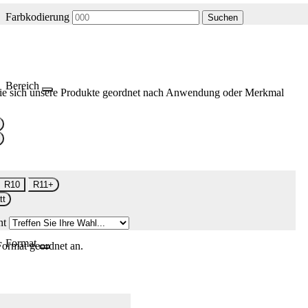
Farbkodierung
Suchen
Bereich
ie sich unsere Produkte geordnet nach Anwendung oder Merkmal
R10
R11+
tt
nt
Format
Format geordnet an.