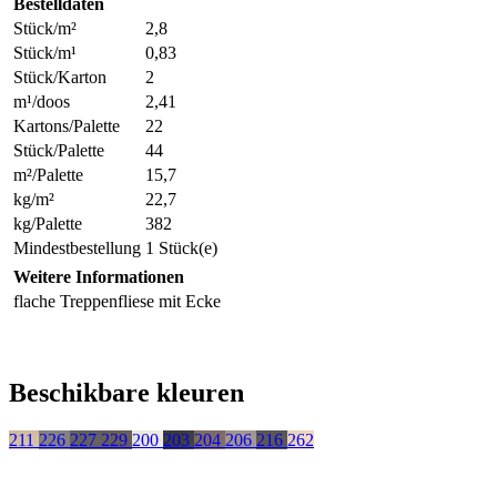
Bestelldaten
Stück/m²
2,8
Stück/m¹
0,83
Stück/Karton
2
m¹/doos
2,41
Kartons/Palette
22
Stück/Palette
44
m²/Palette
15,7
kg/m²
22,7
kg/Palette
382
Mindestbestellung
1 Stück(e)
Weitere Informationen
flache Treppenfliese mit Ecke
Beschikbare kleuren
211
226
227
229
200
203
204
206
216
262